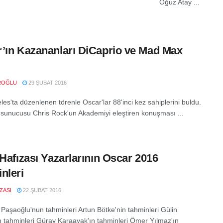
ğuz Atay ...
’ın Kazananları DiCaprio ve Mad Max
ROĞLU
29 ŞUBAT 2016
es'ta düzenlenen törenle Oscar'lar 88'inci kez sahiplerini buldu.
sunucusu Chris Rock'un Akademiyi eleştiren konuşması ...
 Hafızası Yazarlarının Oscar 2016
nleri
IZASI
22 ŞUBAT 2016
 Paşaoğlu'nun tahminleri Artun Bötke'nin tahminleri Gülin
 tahminleri Güray Karaayak'ın tahminleri Ömer Yılmaz'ın