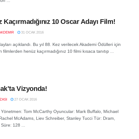
on ...
 Kaçırmadığınız 10 Oscar Adayı Film!
AKDEMIR
31 OCAK 2016
yları açıklandı. Bu yıl 88. Kez verilecek Akademi Ödülleri için
 filmlerden henüz kaçırmadığınız 10 filmi kısaca tanıtıp ...
ak’ta Vizyonda!
IZASI
27 OCAK 2016
t Yönetmen: Tom McCarthy Oyuncular: Mark Buffalo, Michael
Rachel McAdams, Liev Schreiber, Stanley Tucci Tür: Dram,
 Süre: 128 ...