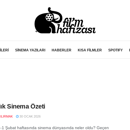
İLERİ
SİNEMA YAZILARI
HABERLER
KISA FİLMLER
SPOTIFY
lık Sinema Özeti
ZILIRMAK
30 OCAK 2026
-1 Şubat haftasında sinema dünyasında neler oldu? Geçen