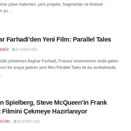
öne çıkan haberleri, yeni projeler, fragmanlar ve festival
ı şu ...
r Farhadi’den Yeni Film: Parallel Tales
OKSÖZ
25 NISAN 2025
üllü yönetmen Asghar Farhadi, Fransız sinemasının önde gelen
ını bir araya getiren yeni filmi Parallel Tales ile bu sonbaharda
..
n Spielberg, Steve McQueen’in Frank
tt Filmini Çekmeye Hazırlanıyor
 GÜVEL
28 ŞUBAT 2022