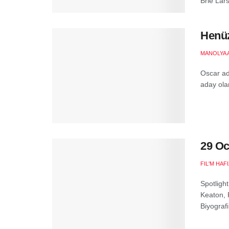
Brie Lars
Henüz
MANOLYA 
Oscar ada
aday olan
29 Oc
FIL'M HAF
Spotligh
Keaton, 
Biyografi