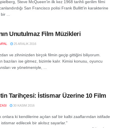
ielberg, Steve McQueen'in ilk kez 1968 tarihli gerilim filmi
e canlandırdığı San Francisco polisi Frank Bullitt'in karakterine
ir ...
nın Unutulmaz Film Müzikleri
MPAL
25 ARALIK 2016
dan ve zihninizden birçok filmin geçip gittiğini biliyorum.
 bazıları ise gitmez, bizimle kalır. Kimisi konusu, oyuncu
nsları ve yönetmeniyle, ...
tin Tarihçesi: İstismar Üzerine 10 Film
IZASI
30 KASIM 2016
 onlara ki kendilerine açılan saf bir kalbi zaaflarından istifade
 istismar edilecek bir akılsız sayarlar."