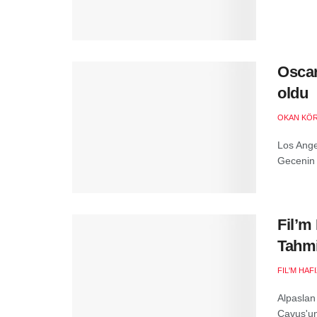
O
Oscar
oldu
OKAN KÖ
Los Angel
Gecenin 
Fil’m
Tahmi
FIL'M HAF
Alpaslan
Çavuş'un