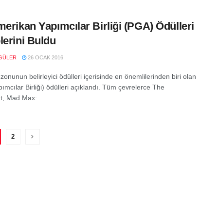
merikan Yapımcılar Birliği (PGA) Ödülleri
lerini Buldu
GÜLER
26 OCAK 2016
onunun belirleyici ödülleri içerisinde en önemlilerinden biri olan
ımcılar Birliği) ödülleri açıklandı. Tüm çevrelerce The
, Mad Max: ...
2