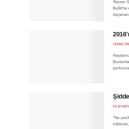
Steven Sp
Bullitt't
dayanan b
2016’
CEMAL PA
Hayatınız
Bunlardan
performa
Şidde
FIL'M HAF
"Ne yazık
edilecek,