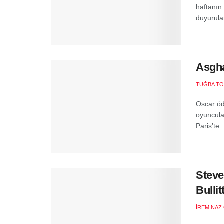
haftanın 
duyurular
Asgha
TUĞBA T
Oscar öd
oyuncular
Paris’te .
Steve
Bulli
İREM NAZ