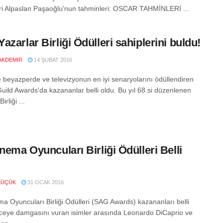
ri Alpaslan Paşaoğlu'nun tahminleri: OSCAR TAHMİNLERİ ...
azarlar Birliği Ödülleri sahiplerini buldu!
AKDEMIR
14 ŞUBAT 2016
 beyazperde ve televizyonun en iyi senaryolarını ödüllendiren
Guild Awards'da kazananlar belli oldu. Bu yıl 68.si düzenlenen
irliği ...
inema Oyuncuları Birliği Ödülleri Belli
KÜÇÜK
31 OCAK 2016
ma Oyuncuları Birliği Ödülleri (SAG Awards) kazananları belli
ceye damgasını vuran isimler arasında Leonardo DiCaprio ve