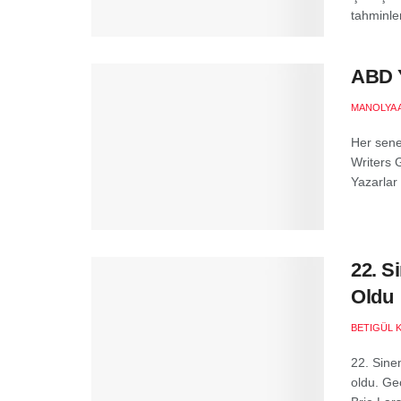
tahminle
ABD Y
MANOLYA 
Her sene
Writers 
Yazarlar B
22. S
Oldu
BETIGÜL 
22. Sine
oldu. Ge