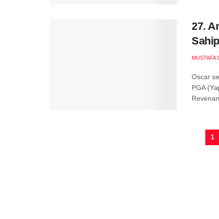
27. A
Sahip
MUSTAFA 
Oscar sez
PGA (Yap
Revenant
1