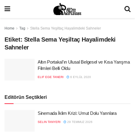
Home
Tag
Stella Sema Yeşiltaç Hayalimdeki Sahneler
Etiket:
Stella Sema Yeşiltaç Hayalimdeki
Sahneler
Altın Portakal’ın Ulusal Belgesel ve Kısa Yarışma
Filmleri Belli Oldu
ELIF EGE TANERI
6 EYLÜL 2020
Editörün Seçtikleri
Sinemada İklim Krizi: Umut Dolu Yarınlara
SELIN TANYERI
29 TEMMUZ 2026