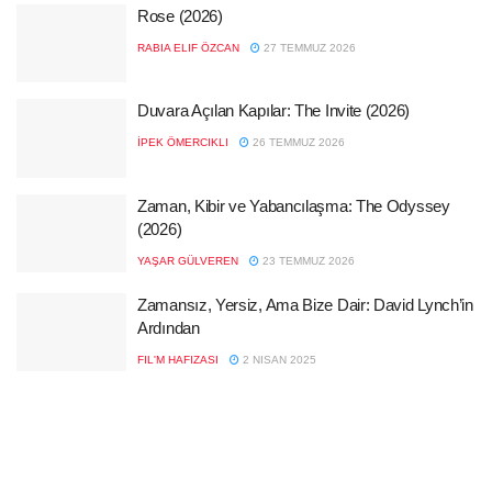
Rose (2026)
RABIA ELIF ÖZCAN
27 TEMMUZ 2026
Duvara Açılan Kapılar: The Invite (2026)
İPEK ÖMERCIKLI
26 TEMMUZ 2026
Zaman, Kibir ve Yabancılaşma: The Odyssey
(2026)
YAŞAR GÜLVEREN
23 TEMMUZ 2026
Zamansız, Yersiz, Ama Bize Dair: David Lynch’in
Ardından
FIL'M HAFIZASI
2 NISAN 2025