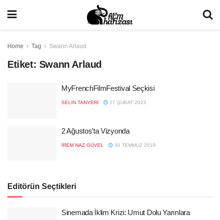
Home
Tag
Swann Arlaud
Etiket:
Swann Arlaud
MyFrenchFilmFestival Seçkisi
SELIN TANYERI
27 ŞUBAT 2023
2 Ağustos’ta Vizyonda
İREM NAZ GÜVEL
30 TEMMUZ 2019
Editörün Seçtikleri
Sinemada İklim Krizi: Umut Dolu Yarınlara