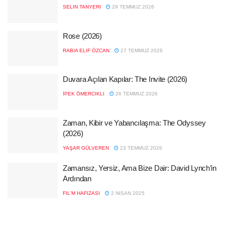
SELIN TANYERI
29 TEMMUZ 2026
Rose (2026)
RABIA ELIF ÖZCAN
27 TEMMUZ 2026
Duvara Açılan Kapılar: The Invite (2026)
İPEK ÖMERCIKLI
26 TEMMUZ 2026
Zaman, Kibir ve Yabancılaşma: The Odyssey
(2026)
YAŞAR GÜLVEREN
23 TEMMUZ 2026
Zamansız, Yersiz, Ama Bize Dair: David Lynch’in
Ardından
FIL'M HAFIZASI
2 NISAN 2025