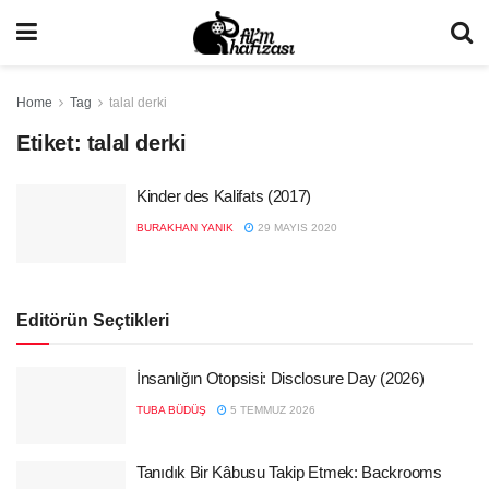
Home
Tag
talal derki
Etiket:
talal derki
Kinder des Kalifats (2017)
BURAKHAN YANIK
29 MAYIS 2020
Editörün Seçtikleri
İnsanlığın Otopsisi: Disclosure Day (2026)
TUBA BÜDÜŞ
5 TEMMUZ 2026
Tanıdık Bir Kâbusu Takip Etmek: Backrooms