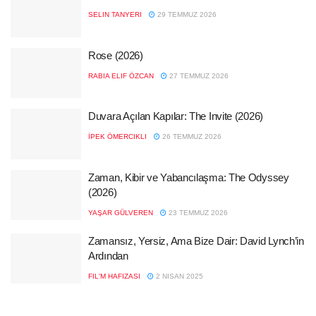
SELIN TANYERI
29 TEMMUZ 2026
Rose (2026)
RABIA ELIF ÖZCAN
27 TEMMUZ 2026
Duvara Açılan Kapılar: The Invite (2026)
İPEK ÖMERCIKLI
26 TEMMUZ 2026
Zaman, Kibir ve Yabancılaşma: The Odyssey
(2026)
YAŞAR GÜLVEREN
23 TEMMUZ 2026
Zamansız, Yersiz, Ama Bize Dair: David Lynch’in
Ardından
FIL'M HAFIZASI
2 NISAN 2025