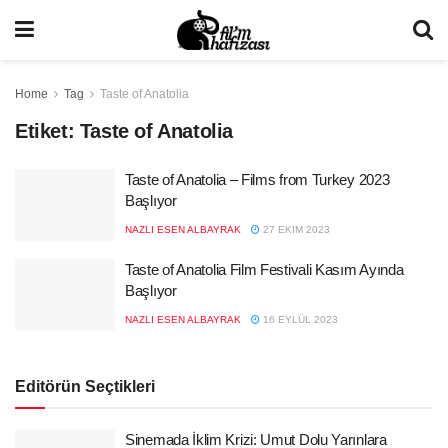
Home
Tag
Taste of Anatolia
Etiket:
Taste of Anatolia
Taste of Anatolia – Films from Turkey 2023
Başlıyor
NAZLI ESEN ALBAYRAK
27 EKIM 2023
Taste of Anatolia Film Festivali Kasım Ayında
Başlıyor
NAZLI ESEN ALBAYRAK
16 EYLÜL 2023
Editörün Seçtikleri
Sinemada İklim Krizi: Umut Dolu Yarınlara