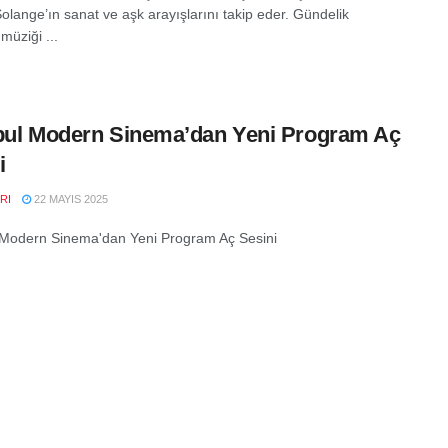
Solange’ın sanat ve aşk arayışlarını takip eder. Gündelik
müziği ...
bul Modern Sinema’dan Yeni Program Aç
i
RI
22 MAYIS 2025
 Modern Sinema'dan Yeni Program Aç Sesini