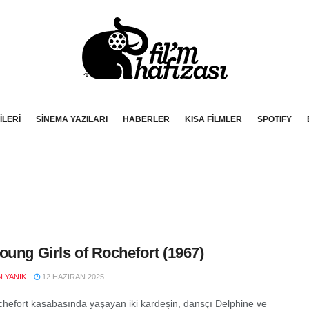
İLERİ
SİNEMA YAZILARI
HABERLER
KISA FİLMLER
SPOTIFY
oung Girls of Rochefort (1967)
 YANIK
12 HAZIRAN 2025
chefort kasabasında yaşayan iki kardeşin, dansçı Delphine ve