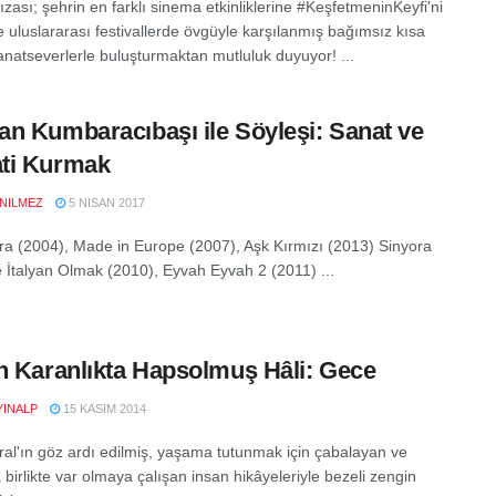
ızası; şehrin en farklı sinema etkinliklerine #KeşfetmeninKeyfi'ni
e uluslararası festivallerde övgüyle karşılanmış bağımsız kısa
sanatseverlerle buluşturmaktan mutluluk duyuyor! ...
n Kumbaracıbaşı ile Söyleşi: Sanat ve
ti Kurmak
NILMEZ
5 NISAN 2017
a (2004), Made in Europe (2007), Aşk Kırmızı (2013) Sinyora
le İtalyan Olmak (2010), Eyvah Eyvah 2 (2011) ...
n Karanlıkta Hapsolmuş Hâli: Gece
YINALP
15 KASIM 2014
ral'ın göz ardı edilmiş, yaşama tutunmak için çabalayan ve
a birlikte var olmaya çalışan insan hikâyeleriyle bezeli zengin