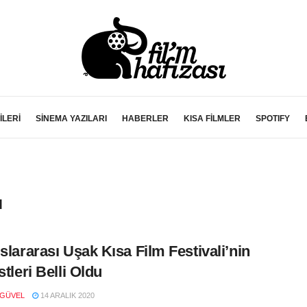
İLERİ
SİNEMA YAZILARI
HABERLER
KISA FİLMLER
SPOTIFY
ı
uslararası Uşak Kısa Film Festivali’nin
stleri Belli Oldu
 GÜVEL
14 ARALIK 2020