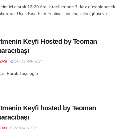
vrim içi olarak 12-20 Aralık tarihlerinde 7. kez düzenlenecek
lararası Uşak Kısa Film Festivali’nin finalistleri, jürisi ve ...
tmenin Keyfi Hosted by Teoman
aracıbaşı
IZASI
14 HAZIRAN 2017
lar: Faruk Taşcıoğlu
tmenin Keyfi hosted by Teoman
aracıbaşı
IZASI
22 MAYIS 2017