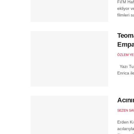
Fil'M Haf
ekliyor v
filmleri 
Teoma
Empa
ÖZLEM YE
Yazı Tur
Enrica i
Acını
SEZEN SA
Erden Kı
acılarıyl