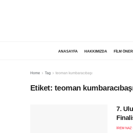
ANASAYFA
HAKKIMIZDA
FİLM ÖNER
Home
Tag
teoman kumbaracıbaşı
Etiket:
teoman kumbaracıbaş
7. Ul
Finali
İREM NAZ