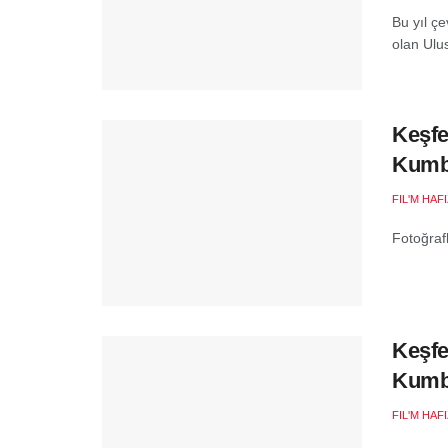
Bu yıl çe
olan Ulus
Keşfe
Kumb
FIL'M HAF
Fotoğraf
Keşfe
Kumb
FIL'M HAF