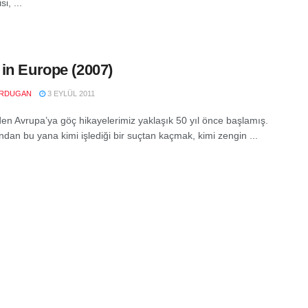
si, ...
in Europe (2007)
RDUGAN
3 EYLÜL 2011
den Avrupa’ya göç hikayelerimiz yaklaşık 50 yıl önce başlamış.
ndan bu yana kimi işlediği bir suçtan kaçmak, kimi zengin ...