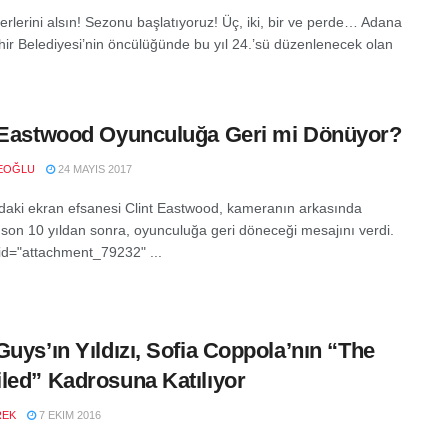
erlerini alsın! Sezonu başlatıyoruz! Üç, iki, bir ve perde… Adana
ir Belediyesi’nin öncülüğünde bu yıl 24.’sü düzenlenecek olan
 Eastwood Oyunculuğa Geri mi Dönüyor?
EOĞLU
24 MAYIS 2017
daki ekran efsanesi Clint Eastwood, kameranın arkasında
i son 10 yıldan sonra, oyunculuğa geri döneceği mesajını verdi.
 id="attachment_79232" ...
Guys’ın Yıldızı, Sofia Coppola’nın “The
led” Kadrosuna Katılıyor
REK
7 EKIM 2016