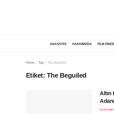
ANASAYFA
HAKKIMIZDA
FİLM ÖNER
Home
Tag
The Beguiled
Etiket:
The Beguiled
Altın
Adana
FIL'M HAF