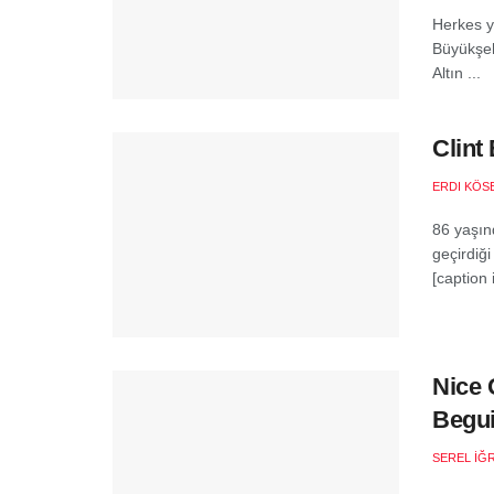
Herkes y
Büyükşeh
Altın ...
Clint
ERDI KÖS
86 yaşın
geçirdiğ
[caption
Nice 
Begui
SEREL İĞ