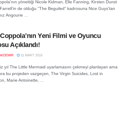
ppola'nın yönettiği Nicole Kidman, Elle Fanning, Kirsten Dunst
 Farrell’in de olduğu "The Beguiled" kadrosuna Nice Guys'tan
ız Angourie ...
 Coppola’nın Yeni Filmi ve Oyuncu
su Açıklandı!
AKDEMIR
31 MART 2016
iz yıl The Little Mermaid uyarlamasını çekmeyi planlayan ama
ra bu projeden vazgeçen, The Virgin Suicides, Lost in
on, Marie Antoinette, ...