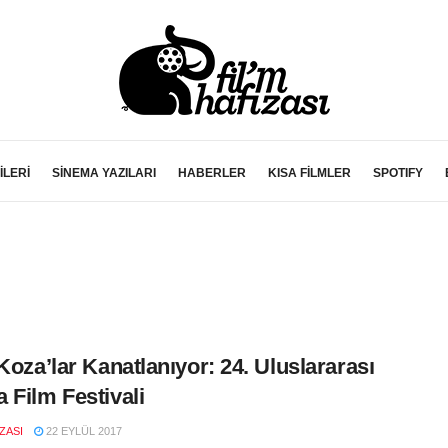
İLERİ
SİNEMA YAZILARI
HABERLER
KISA FİLMLER
SPOTIFY
 Koza’lar Kanatlanıyor: 24. Uluslararası
 Film Festivali
IZASI
22 EYLÜL 2017