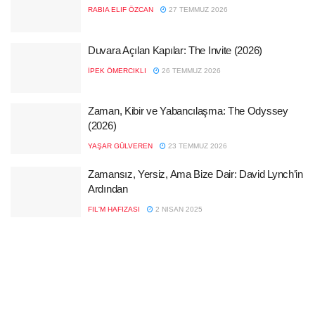
RABIA ELIF ÖZCAN
27 TEMMUZ 2026
Duvara Açılan Kapılar: The Invite (2026)
İPEK ÖMERCIKLI
26 TEMMUZ 2026
Zaman, Kibir ve Yabancılaşma: The Odyssey
(2026)
YAŞAR GÜLVEREN
23 TEMMUZ 2026
Zamansız, Yersiz, Ama Bize Dair: David Lynch’in
Ardından
FIL'M HAFIZASI
2 NISAN 2025