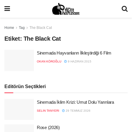
Home
Tag
The Black Cat
Etiket:
The Black Cat
Sinemada Hayvanların İlkleştirdiği 6 Film
OKAN KÖROĞLU
9 HAZIRAN 2015
Editörün Seçtikleri
Sinemada İklim Krizi: Umut Dolu Yarınlara
SELIN TANYERI
29 TEMMUZ 2026
Rose (2026)