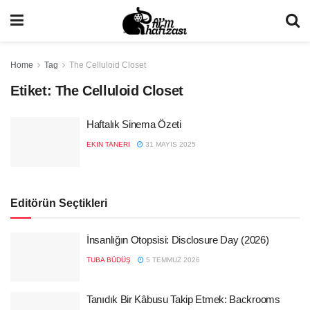
Home
Tag
The Celluloid Closet
Etiket:
The Celluloid Closet
Haftalık Sinema Özeti
EKIN TANERI
31 MAYIS 2025
Editörün Seçtikleri
İnsanlığın Otopsisi: Disclosure Day (2026)
TUBA BÜDÜŞ
5 TEMMUZ 2026
Tanıdık Bir Kâbusu Takip Etmek: Backrooms