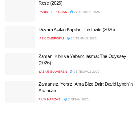
Rose (2026)
RABIA ELIF ÖZCAN
27 TEMMUZ 2026
Duvara Açılan Kapılar: The Invite (2026)
İPEK ÖMERCIKLI
26 TEMMUZ 2026
Zaman, Kibir ve Yabancılaşma: The Odyssey
(2026)
YAŞAR GÜLVEREN
23 TEMMUZ 2026
Zamansız, Yersiz, Ama Bize Dair: David Lynch’in
Ardından
FIL'M HAFIZASI
2 NISAN 2025