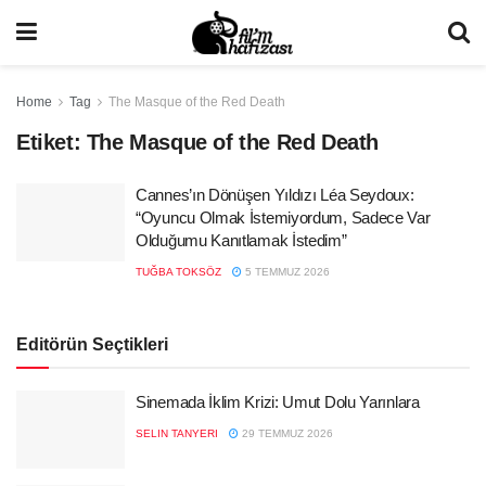
Home
Tag
The Masque of the Red Death
Etiket:
The Masque of the Red Death
Cannes’ın Dönüşen Yıldızı Léa Seydoux:
“Oyuncu Olmak İstemiyordum, Sadece Var
Olduğumu Kanıtlamak İstedim”
TUĞBA TOKSÖZ
5 TEMMUZ 2026
Editörün Seçtikleri
Sinemada İklim Krizi: Umut Dolu Yarınlara
SELIN TANYERI
29 TEMMUZ 2026