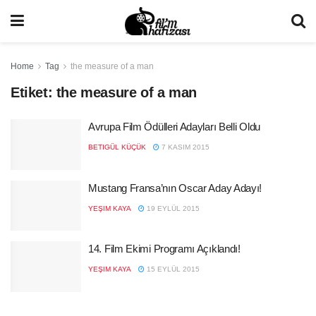
Home
Tag
the measure of a man
Etiket:
the measure of a man
Avrupa Film Ödülleri Adayları Belli Oldu
BETIGÜL KÜÇÜK
7 KASIM 2015
Mustang Fransa’nın Oscar Aday Adayı!
YEŞIM KAYA
19 EYLÜL 2015
14. Film Ekimi Programı Açıklandı!
YEŞIM KAYA
15 EYLÜL 2015