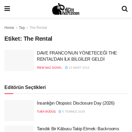
Home
Tag
The Rental
Etiket:
The Rental
DAVE FRANCO’NUN YÖNETECEĞİ THE
RENTAL’DAN İLK BİLGİLER GELDİ
İREM NAZ GÜVEL
12 MART 2019
Editörün Seçtikleri
İnsanlığın Otopsisi: Disclosure Day (2026)
TUBA BÜDÜŞ
5 TEMMUZ 2026
Tanıdık Bir Kâbusu Takip Etmek: Backrooms