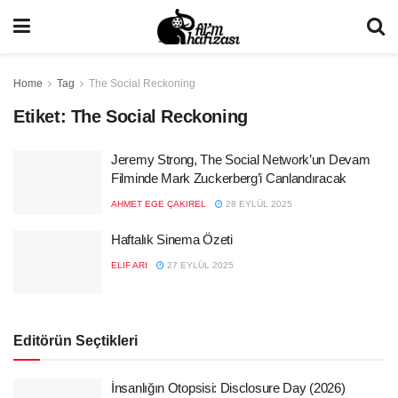
Home
Tag
The Social Reckoning
Etiket:
The Social Reckoning
Jeremy Strong, The Social Network’un Devam
Filminde Mark Zuckerberg’i Canlandıracak
AHMET EGE ÇAKIREL
28 EYLÜL 2025
Haftalık Sinema Özeti
ELIF ARI
27 EYLÜL 2025
Editörün Seçtikleri
İnsanlığın Otopsisi: Disclosure Day (2026)