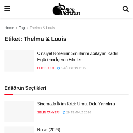
Home
Tag
Thelma & Louis
Etiket:
Thelma & Louis
Cinsiyet Rollerinin Sınırlarını Zorlayan Kadın
Figürlerini İçeren Filmler
ELIF BULUT
5 AĞUSTOS 2015
Editörün Seçtikleri
Sinemada İklim Krizi: Umut Dolu Yarınlara
SELIN TANYERI
29 TEMMUZ 2026
Rose (2026)