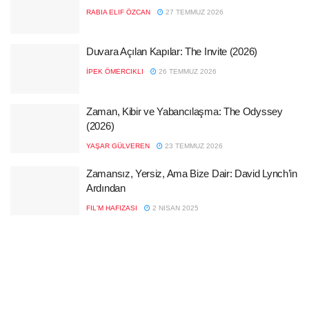
RABIA ELIF ÖZCAN
27 TEMMUZ 2026
Duvara Açılan Kapılar: The Invite (2026)
İPEK ÖMERCIKLI
26 TEMMUZ 2026
Zaman, Kibir ve Yabancılaşma: The Odyssey
(2026)
YAŞAR GÜLVEREN
23 TEMMUZ 2026
Zamansız, Yersiz, Ama Bize Dair: David Lynch’in
Ardından
FIL'M HAFIZASI
2 NISAN 2025