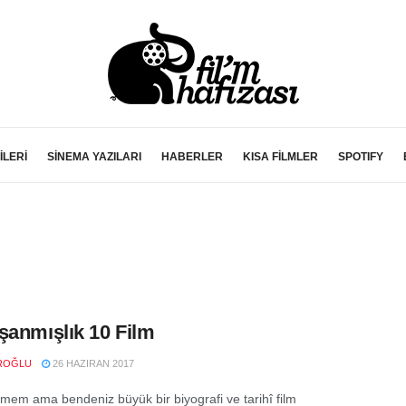
İLERİ
SİNEMA YAZILARI
HABERLER
KISA FİLMLER
SPOTIFY
şanmışlık 10 Film
ROĞLU
26 HAZIRAN 2017
ilmem ama bendeniz büyük bir biyografi ve tarihî film