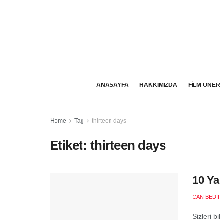
ANASAYFA
HAKKIMIZDA
FİLM ÖNER
Home
Tag
thirteen days
Etiket:
thirteen days
10 Ya
CAN BEDI
Sizleri b