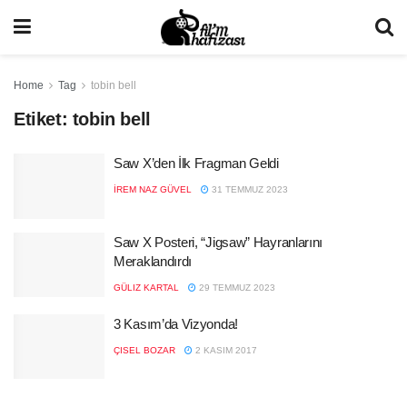
Home
Tag
tobin bell
Etiket:
tobin bell
Saw X’den İlk Fragman Geldi
İREM NAZ GÜVEL
31 TEMMUZ 2023
Saw X Posteri, “Jigsaw” Hayranlarını
Meraklandırdı
GÜLIZ KARTAL
29 TEMMUZ 2023
3 Kasım’da Vizyonda!
ÇISEL BOZAR
2 KASIM 2017