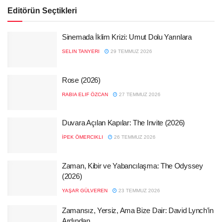
Editörün Seçtikleri
Sinemada İklim Krizi: Umut Dolu Yarınlara
SELIN TANYERI
29 TEMMUZ 2026
Rose (2026)
RABIA ELIF ÖZCAN
27 TEMMUZ 2026
Duvara Açılan Kapılar: The Invite (2026)
İPEK ÖMERCIKLI
26 TEMMUZ 2026
Zaman, Kibir ve Yabancılaşma: The Odyssey
(2026)
YAŞAR GÜLVEREN
23 TEMMUZ 2026
Zamansız, Yersiz, Ama Bize Dair: David Lynch’in
Ardından