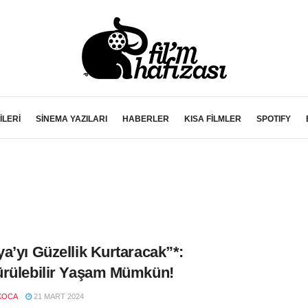
İLERİ
SİNEMA YAZILARI
HABERLER
KISA FİLMLER
SPOTIFY
a’yı Güzellik Kurtaracak”*:
rülebilir Yaşam Mümkün!
KOCA
21 MART 2024