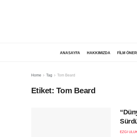
ANASAYFA
HAKKIMIZDA
FİLM ÖNER
Home
Tag
Tom Beard
Etiket:
Tom Beard
“Düny
Sürdü
EZGI ULU