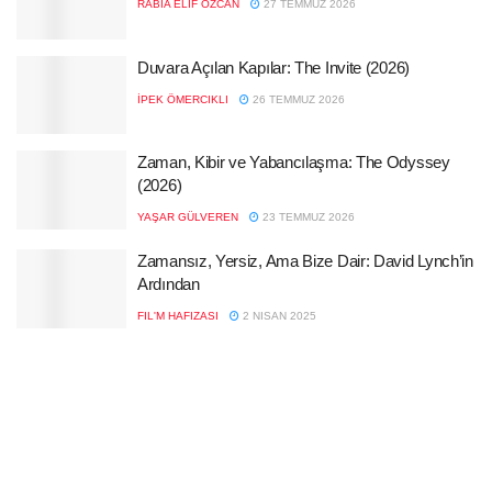
RABIA ELIF ÖZCAN
27 TEMMUZ 2026
Duvara Açılan Kapılar: The Invite (2026)
İPEK ÖMERCIKLI
26 TEMMUZ 2026
Zaman, Kibir ve Yabancılaşma: The Odyssey
(2026)
YAŞAR GÜLVEREN
23 TEMMUZ 2026
Zamansız, Yersiz, Ama Bize Dair: David Lynch’in
Ardından
FIL'M HAFIZASI
2 NISAN 2025