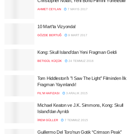
Christopher Nolan, Yeni Bond Filmini Yönetebilir
AHMET CEYLAN
7 MAYIS 2017
10 Mart’ta Vizyonda!
GÖZDE BERTUĞ
9 MART 2017
Kong: Skull Island’dan Yeni Fragman Geldi
BETIGÜL KÜÇÜK
24 TEMMUZ 2016
Tom Hiddleston’lı ”I Saw The Light” Filminden İlk
Fragman Yayınlandı!
FIL'M HAFIZASI
3 ARALIK 2015
Michael Keaton ve J.K. Simmons, Kong: Skull
Island’dan Ayrıldı
İREM GÜLLER
7 TEMMUZ 2015
Guillermo Del Toro’nun Gotik “Crimson Peak”