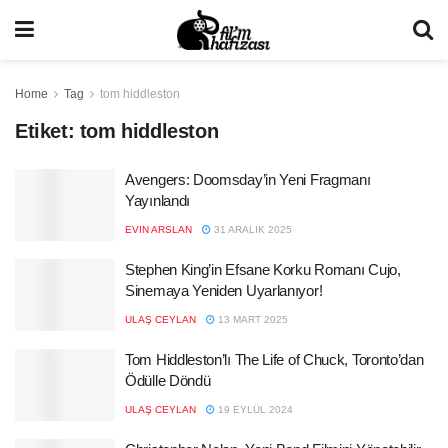
Home
Tag
tom hiddleston
Etiket:
tom hiddleston
Avengers: Doomsday’in Yeni Fragmanı
Yayınlandı
EVIN ARSLAN
31 ARALIK 2025
Stephen King’in Efsane Korku Romanı Cujo,
Sinemaya Yeniden Uyarlanıyor!
ULAŞ CEYLAN
13 MART 2025
Tom Hiddleston’lı The Life of Chuck, Toronto’dan
Ödülle Döndü
ULAŞ CEYLAN
19 EYLÜL 2024