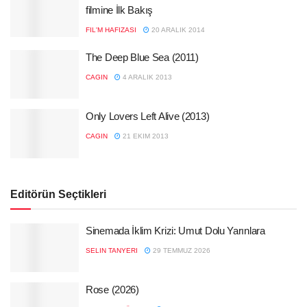
filmine İlk Bakış
FIL'M HAFIZASI
20 ARALIK 2014
The Deep Blue Sea (2011)
CAGIN
4 ARALIK 2013
Only Lovers Left Alive (2013)
CAGIN
21 EKIM 2013
Editörün Seçtikleri
Sinemada İklim Krizi: Umut Dolu Yarınlara
SELIN TANYERI
29 TEMMUZ 2026
Rose (2026)