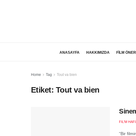
ANASAYFA
HAKKIMIZDA
FİLM ÖNER
Home
Tag
Tout va bien
Etiket:
Tout va bien
Sinem
FIL'M HAF
“Bir film