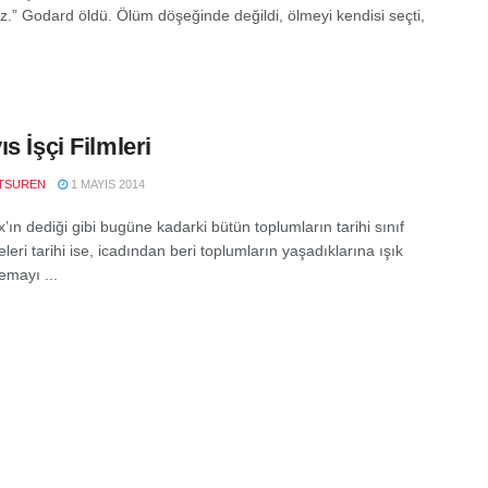
.” Godard öldü. Ölüm döşeğinde değildi, ölmeyi kendisi seçti,
s İşçi Filmleri
TSUREN
1 MAYIS 2014
’ın dediği gibi bugüne kadarki bütün toplumların tarihi sınıf
eri tarihi ise, icadından beri toplumların yaşadıklarına ışık
emayı ...