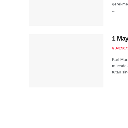
gerekmez
...
1 Mayı
GUVENCA
Karl Marx
mücadelel
tutan sin