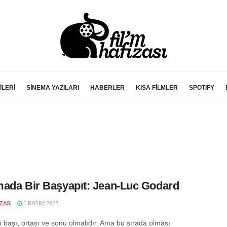
İLERİ
SİNEMA YAZILARI
HABERLER
KISA FİLMLER
SPOTIFY
ada Bir Başyapıt: Jean-Luc Godard
IZASI
1 KASIM 2022
in başı, ortası ve sonu olmalıdır. Ama bu sırada olması