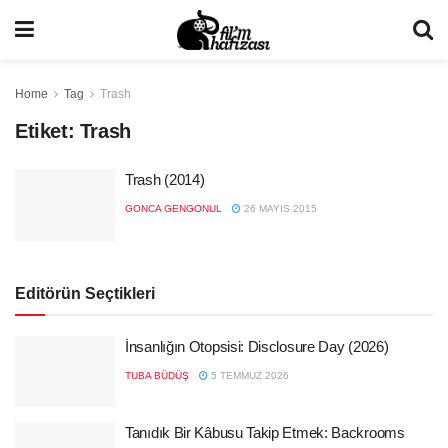
Home
Tag
Trash
Etiket:
Trash
Trash (2014)
GONCA GENGONUL
26 MAYIS 2015
Editörün Seçtikleri
İnsanlığın Otopsisi: Disclosure Day (2026)
TUBA BÜDÜŞ
5 TEMMUZ 2026
Tanıdık Bir Kâbusu Takip Etmek: Backrooms