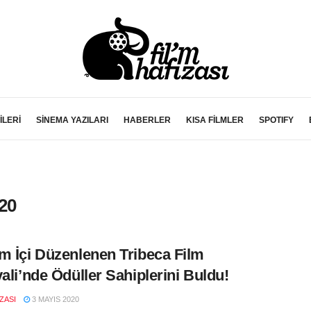
İLERİ
SİNEMA YAZILARI
HABERLER
KISA FİLMLER
SPOTIFY
020
m İçi Düzenlenen Tribeca Film
vali’nde Ödüller Sahiplerini Buldu!
IZASI
3 MAYIS 2020