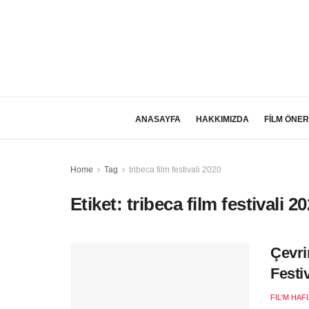
ANASAYFA
HAKKIMIZDA
FİLM ÖNER
Home
Tag
tribeca film festivali 2020
Etiket:
tribeca film festivali 2
Çevri
Festi
FIL'M HAF