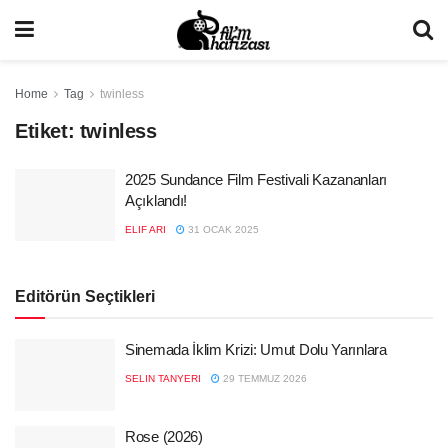
Home
Tag
twinless
Etiket:
twinless
2025 Sundance Film Festivali Kazananları
Açıklandı!
ELIF ARI
31 OCAK 2025
Editörün Seçtikleri
Sinemada İklim Krizi: Umut Dolu Yarınlara
SELIN TANYERI
29 TEMMUZ 2026
Rose (2026)