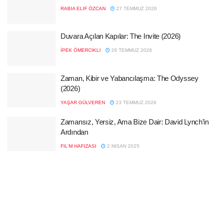
RABIA ELIF ÖZCAN
27 TEMMUZ 2026
Duvara Açılan Kapılar: The Invite (2026)
İPEK ÖMERCIKLI
26 TEMMUZ 2026
Zaman, Kibir ve Yabancılaşma: The Odyssey
(2026)
YAŞAR GÜLVEREN
23 TEMMUZ 2026
Zamansız, Yersiz, Ama Bize Dair: David Lynch’in
Ardından
FIL'M HAFIZASI
2 NISAN 2025