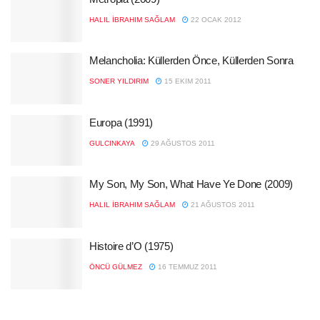
HALIL İBRAHIM SAĞLAM
22 OCAK 2012
Melancholia: Küllerden Önce, Küllerden Sonra
SONER YILDIRIM
15 EKIM 2011
Europa (1991)
GULCINKAYA
29 AĞUSTOS 2011
My Son, My Son, What Have Ye Done (2009)
HALIL İBRAHIM SAĞLAM
21 AĞUSTOS 2011
Histoire d’O (1975)
ÖNCÜ GÜLMEZ
16 TEMMUZ 2011