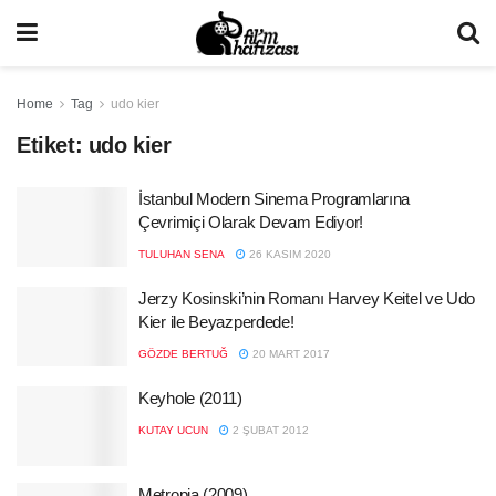
Home
Tag
udo kier
Etiket:
udo kier
İstanbul Modern Sinema Programlarına
Çevrimiçi Olarak Devam Ediyor!
TULUHAN SENA
26 KASIM 2020
Jerzy Kosinski’nin Romanı Harvey Keitel ve Udo
Kier ile Beyazperdede!
GÖZDE BERTUĞ
20 MART 2017
Keyhole (2011)
KUTAY UCUN
2 ŞUBAT 2012
Metropia (2009)