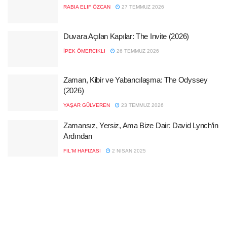
RABIA ELIF ÖZCAN
27 TEMMUZ 2026
Duvara Açılan Kapılar: The Invite (2026)
İPEK ÖMERCIKLI
26 TEMMUZ 2026
Zaman, Kibir ve Yabancılaşma: The Odyssey
(2026)
YAŞAR GÜLVEREN
23 TEMMUZ 2026
Zamansız, Yersiz, Ama Bize Dair: David Lynch’in
Ardından
FIL'M HAFIZASI
2 NISAN 2025