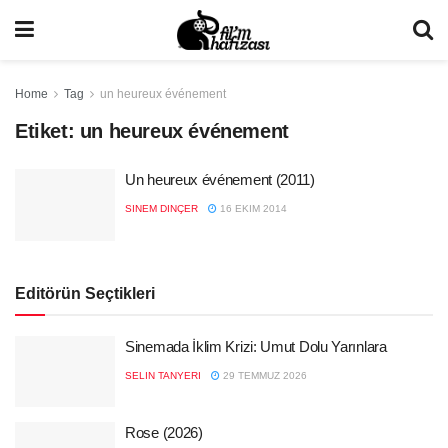
Home
Tag
un heureux événement
Etiket:
un heureux événement
Un heureux événement (2011)
SINEM DINÇER
16 EKIM 2014
Editörün Seçtikleri
Sinemada İklim Krizi: Umut Dolu Yarınlara
SELIN TANYERI
29 TEMMUZ 2026
Rose (2026)