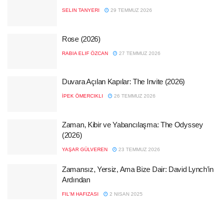
SELIN TANYERI
29 TEMMUZ 2026
Rose (2026)
RABIA ELIF ÖZCAN
27 TEMMUZ 2026
Duvara Açılan Kapılar: The Invite (2026)
İPEK ÖMERCIKLI
26 TEMMUZ 2026
Zaman, Kibir ve Yabancılaşma: The Odyssey
(2026)
YAŞAR GÜLVEREN
23 TEMMUZ 2026
Zamansız, Yersiz, Ama Bize Dair: David Lynch’in
Ardından
FIL'M HAFIZASI
2 NISAN 2025