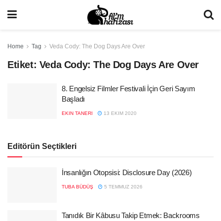
Home
Tag
Veda Cody: The Dog Days Are Over
Etiket:
Veda Cody: The Dog Days Are Over
8. Engelsiz Filmler Festivali İçin Geri Sayım
Başladı
EKIN TANERI
13 EKIM 2020
Editörün Seçtikleri
İnsanlığın Otopsisi: Disclosure Day (2026)
TUBA BÜDÜŞ
5 TEMMUZ 2026
Tanıdık Bir Kâbusu Takip Etmek: Backrooms