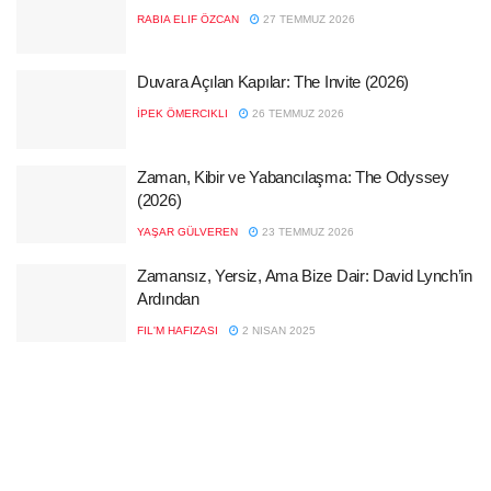
RABIA ELIF ÖZCAN
27 TEMMUZ 2026
Duvara Açılan Kapılar: The Invite (2026)
İPEK ÖMERCIKLI
26 TEMMUZ 2026
Zaman, Kibir ve Yabancılaşma: The Odyssey
(2026)
YAŞAR GÜLVEREN
23 TEMMUZ 2026
Zamansız, Yersiz, Ama Bize Dair: David Lynch’in
Ardından
FIL'M HAFIZASI
2 NISAN 2025