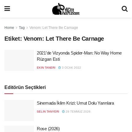
Home
Tag
Venom: Let There Be Carnage
Etiket:
Venom: Let There Be Carnage
2021’de Vizyonda Spider-Man: No Way Home
Rüzgarı Esti
EKIN TANERI
3 OCAK 2022
Editörün Seçtikleri
Sinemada İklim Krizi: Umut Dolu Yarınlara
SELIN TANYERI
29 TEMMUZ 2026
Rose (2026)