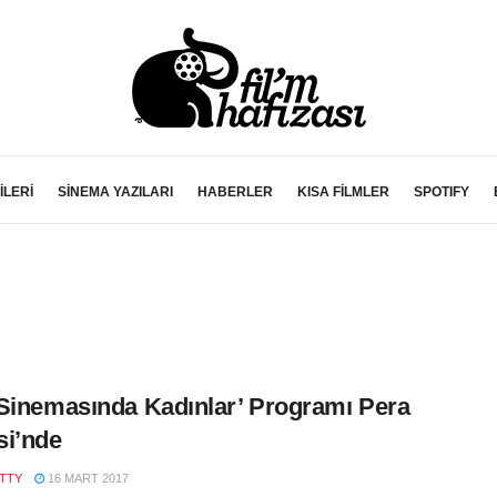
İLERİ
SİNEMA YAZILARI
HABERLER
KISA FİLMLER
SPOTIFY
Sinemasında Kadınlar’ Programı Pera
i’nde
ITTY
16 MART 2017