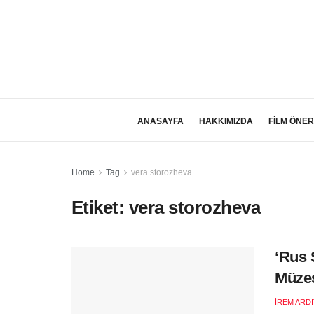
ANASAYFA
HAKKIMIZDA
FİLM ÖNER
Home
Tag
vera storozheva
Etiket:
vera storozheva
‘Rus 
Müzes
İREM ARD