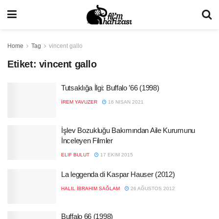
Home
Tag
vincent gallo
Etiket:
vincent gallo
Tutsaklığa İlgi: Buffalo ’66 (1998)
İREM YAVUZER
16 NISAN 2021
İşlev Bozukluğu Bakımından Aile Kurumunu
İnceleyen Filmler
ELIF BULUT
17 EKIM 2015
La leggenda di Kaspar Hauser (2012)
HALIL İBRAHIM SAĞLAM
26 AĞUSTOS 2012
Buffalo 66 (1998)