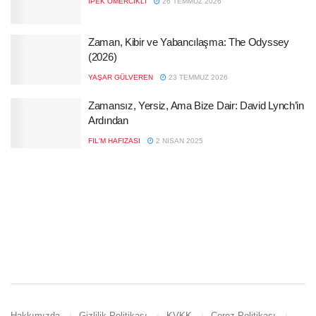
İPEK ÖMERCIKLI
26 TEMMUZ 2026
Zaman, Kibir ve Yabancılaşma: The Odyssey
(2026)
YAŞAR GÜLVEREN
23 TEMMUZ 2026
Zamansız, Yersiz, Ama Bize Dair: David Lynch’in
Ardından
FIL'M HAFIZASI
2 NISAN 2025
Hakkımızda
Gizlilik Politikası
KVKK
Çerez Politikası