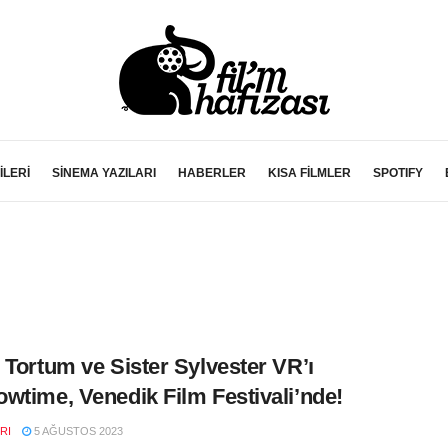
İLERİ
SİNEMA YAZILARI
HABERLER
KISA FİLMLER
SPOTIFY
 Tortum ve Sister Sylvester VR’ı
wtime, Venedik Film Festivali’nde!
RI
5 AĞUSTOS 2023