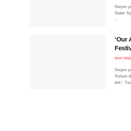
Geçen yıl
Sister Sy
...
‘Our 
Festi
EKIN TANE
Geçen yı
Tortum il
Ark”, Türk