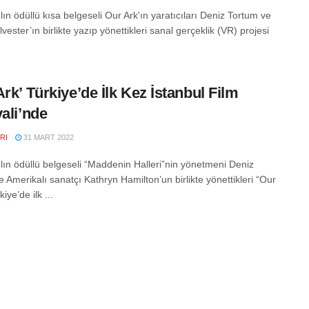
ın ödüllü kısa belgeseli Our Ark'ın yaratıcıları Deniz Tortum ve
lvester’ın birlikte yazıp yönettikleri sanal gerçeklik (VR) projesi
Ark’ Türkiye’de İlk Kez İstanbul Film
vali’nde
RI
31 MART 2022
lın ödüllü belgeseli “Maddenin Halleri”nin yönetmeni Deniz
e Amerikalı sanatçı Kathryn Hamilton’un birlikte yönettikleri “Our
iye’de ilk ...