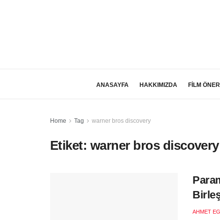
ANASAYFA
HAKKIMIZDA
FİLM ÖNER
Home
Tag
warner bros discovery
Etiket:
warner bros discovery
Param
Birle
AHMET EG