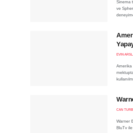
Sinema t
ve Sphere
deneyime
Ameri
Yapay
EVIN ARS
Amerika 
mektupta,
kullanılm
Warne
CAN TURB
Warner Br
BluTv ile 