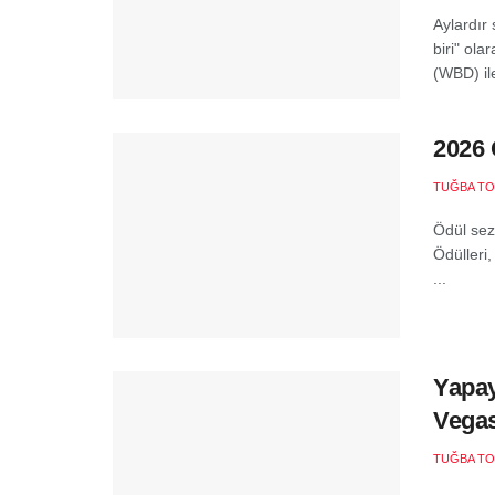
Aylardır
biri" ol
(WBD) ile
2026 
TUĞBA T
Ödül sez
Ödülleri
...
Yapay
Vegas
TUĞBA T