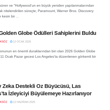
 süren ve "Hollywood’un en büyük yeniden yapılanmalarından
arak nitelendirilen süreçte; Paramount, Warner Bros. Discovery
 kesin bir ...
Golden Globe Ödülleri Sahiplerini Buldu
OKSÖZ
12 OCAK 2026
onunun en önemli duraklarından biri olan 2026 Golden Globe
, 11 Ocak Pazar gecesi Los Angeles’ta düzenlenen görkemli bir
 Zeka Destekli Oz Büyücüsü, Las
’ta İzleyiciyi Büyülemeye Hazırlanıyor
OKSÖZ
12 HAZIRAN 2025