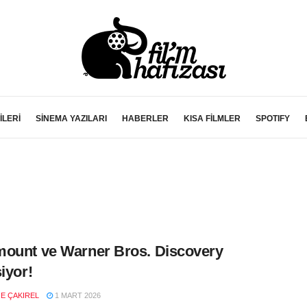
İLERİ
SİNEMA YAZILARI
HABERLER
KISA FİLMLER
SPOTIFY
ount ve Warner Bros. Discovery
şiyor!
E ÇAKIREL
1 MART 2026