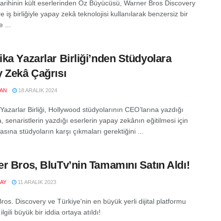
arihinin kült eserlerinden Oz Büyücüsü, Warner Bros Discovery
 iş birliğiyle yapay zekâ teknolojisi kullanılarak benzersiz bir
 ...
ka Yazarlar Birliği’nden Stüdyolara
 Zekâ Çağrısı
LAN
18 ARALIK 2024
Yazarlar Birliği, Hollywood stüdyolarının CEO’larına yazdığı
 senaristlerin yazdığı eserlerin yapay zekânın eğitilmesi için
asına stüdyoların karşı çıkmaları gerektiğini ...
r Bros, BluTv’nin Tamamını Satın Aldı!
AY
11 ARALIK 2023
os. Discovery ve Türkiye'nin en büyük yerli dijital platformu
ilgili büyük bir iddia ortaya atıldı!