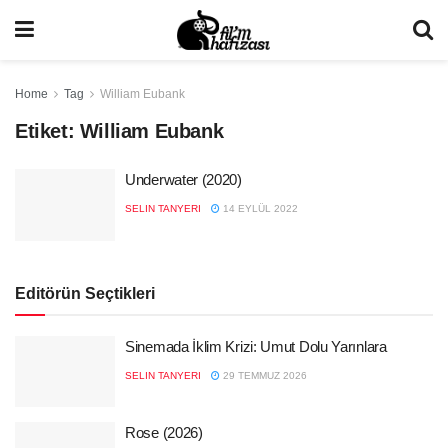
Home
Tag
William Eubank
Etiket:
William Eubank
Underwater (2020)
SELIN TANYERI
14 EYLÜL 2022
Editörün Seçtikleri
Sinemada İklim Krizi: Umut Dolu Yarınlara
SELIN TANYERI
29 TEMMUZ 2026
Rose (2026)