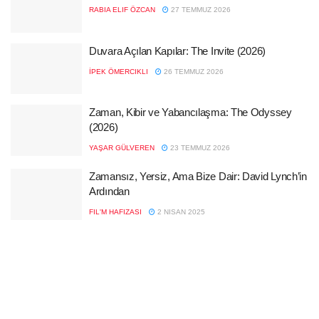
RABIA ELIF ÖZCAN
27 TEMMUZ 2026
Duvara Açılan Kapılar: The Invite (2026)
İPEK ÖMERCIKLI
26 TEMMUZ 2026
Zaman, Kibir ve Yabancılaşma: The Odyssey
(2026)
YAŞAR GÜLVEREN
23 TEMMUZ 2026
Zamansız, Yersiz, Ama Bize Dair: David Lynch’in
Ardından
FIL'M HAFIZASI
2 NISAN 2025