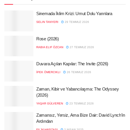
Sinemada İklim Krizi: Umut Dolu Yarınlara
SELIN TANYERI
29 TEMMUZ 2026
Rose (2026)
RABIA ELIF ÖZCAN
27 TEMMUZ 2026
Duvara Açılan Kapılar: The Invite (2026)
İPEK ÖMERCIKLI
26 TEMMUZ 2026
Zaman, Kibir ve Yabancılaşma: The Odyssey
(2026)
YAŞAR GÜLVEREN
23 TEMMUZ 2026
Zamansız, Yersiz, Ama Bize Dair: David Lynch’in
Ardından
FIL'M HAFIZASI
2 NISAN 2025