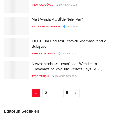
İREM NAZ GÜVEL
10 NISAN 2025
Mart Ayında MUBİ’de Neler Var?
NAZLI ESEN ALBAYRAK
28 ŞUBAT 2025
11! Bir Film Hadisesi Festivali Sinemaseverlerle
Buluşuyor!
SEHER KIZILIRMAK
1 OCAK 2025
Nietzsche’nin Üst İnsan’ından Wenders’in
Hirayama’sına Yolculuk: Perfect Days (2023)
AYŞE YAPIŞIK
10 AĞUSTOS 2024
1
2
…
5
Editörün Seçtikleri