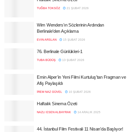
TUĞBA TOKSÖZ
21 ŞUBAT 2026
Wim Wenders’ın Sözlerinin Ardından
Berlinale’den Açıklama
EVIN ARSLAN
15 ŞUBAT 2026
76. Berlinale Günlükleri-1
TUBA BÜDÜŞ
13 ŞUBAT 2026
Emin Alper’in Yeni Filmi Kurtuluş’tan Fragman ve
Afiş Paylaşıldı
İREM NAZ GÜVEL
10 ŞUBAT 2026
Haftalık Sinema Özeti
NAZLI ESEN ALBAYRAK
14 ARALIK 2025
44. İstanbul Film Festivali 11 Nisan’da Başlıyor!