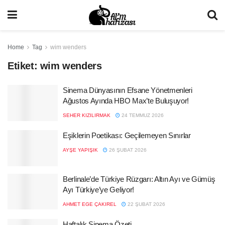
Home
Tag
wim wenders
Etiket:
wim wenders
Sinema Dünyasının Efsane Yönetmenleri
Ağustos Ayında HBO Max’te Buluşuyor!
SEHER KIZILIRMAK
24 TEMMUZ 2026
Eşiklerin Poetikası: Geçilemeyen Sınırlar
AYŞE YAPIŞIK
26 ŞUBAT 2026
Berlinale’de Türkiye Rüzgarı: Altın Ayı ve Gümüş
Ayı Türkiye’ye Geliyor!
AHMET EGE ÇAKIREL
22 ŞUBAT 2026
Haftalık Sinema Özeti