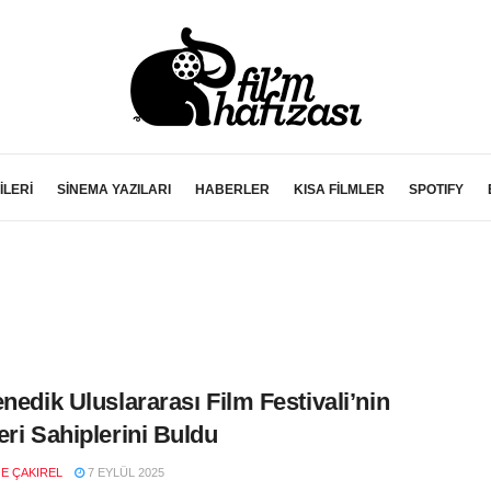
İLERİ
SİNEMA YAZILARI
HABERLER
KISA FİLMLER
SPOTIFY
enedik Uluslararası Film Festivali’nin
eri Sahiplerini Buldu
E ÇAKIREL
7 EYLÜL 2025