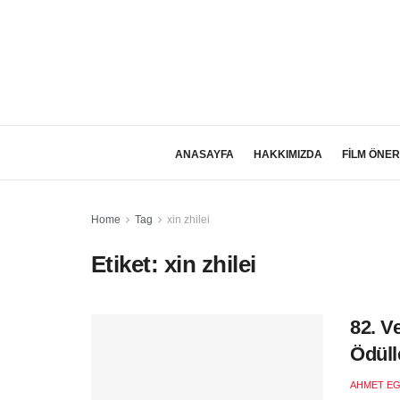
ANASAYFA
HAKKIMIZDA
FİLM ÖNER
Home
Tag
xin zhilei
Etiket:
xin zhilei
82. V
Ödüll
AHMET EG