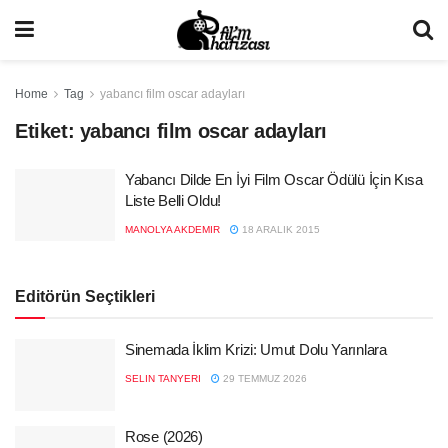
Home
Tag
yabancı film oscar adayları
Etiket:
yabancı film oscar adayları
Yabancı Dilde En İyi Film Oscar Ödülü İçin Kısa
Liste Belli Oldu!
MANOLYA AKDEMIR
18 ARALIK 2015
Editörün Seçtikleri
Sinemada İklim Krizi: Umut Dolu Yarınlara
SELIN TANYERI
29 TEMMUZ 2026
Rose (2026)