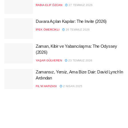
RABIA ELIF ÖZCAN
27 TEMMUZ 2026
Duvara Açılan Kapılar: The Invite (2026)
İPEK ÖMERCIKLI
26 TEMMUZ 2026
Zaman, Kibir ve Yabancılaşma: The Odyssey
(2026)
YAŞAR GÜLVEREN
23 TEMMUZ 2026
Zamansız, Yersiz, Ama Bize Dair: David Lynch’in
Ardından
FIL'M HAFIZASI
2 NISAN 2025