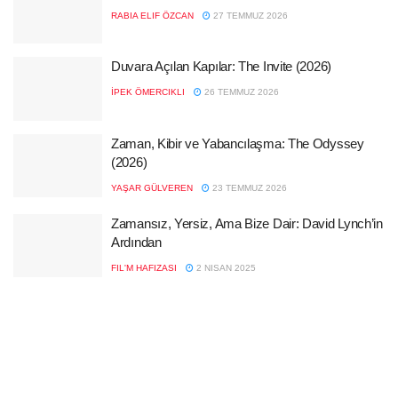
RABIA ELIF ÖZCAN
27 TEMMUZ 2026
Duvara Açılan Kapılar: The Invite (2026)
İPEK ÖMERCIKLI
26 TEMMUZ 2026
Zaman, Kibir ve Yabancılaşma: The Odyssey
(2026)
YAŞAR GÜLVEREN
23 TEMMUZ 2026
Zamansız, Yersiz, Ama Bize Dair: David Lynch’in
Ardından
FIL'M HAFIZASI
2 NISAN 2025