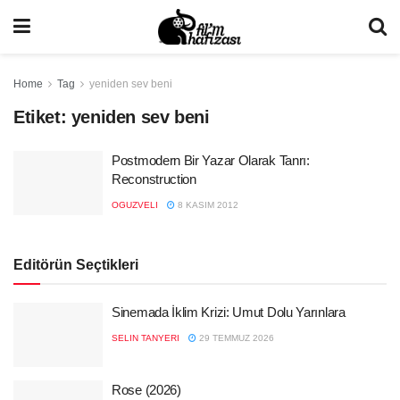
Home
Tag
yeniden sev beni
Etiket:
yeniden sev beni
Postmodern Bir Yazar Olarak Tanrı:
Reconstruction
OGUZVELI
8 KASIM 2012
Editörün Seçtikleri
Sinemada İklim Krizi: Umut Dolu Yarınlara
SELIN TANYERI
29 TEMMUZ 2026
Rose (2026)