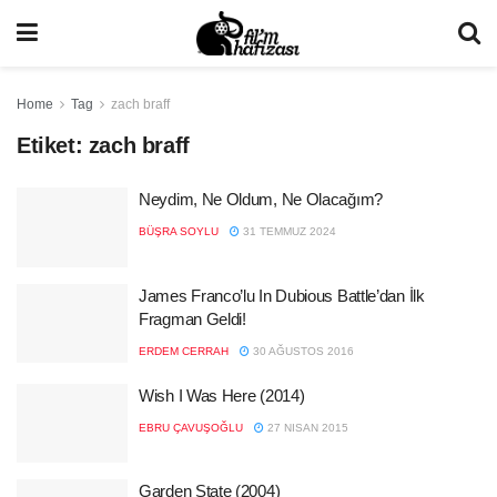
Home
Tag
zach braff
Etiket:
zach braff
Neydim, Ne Oldum, Ne Olacağım?
BÜŞRA SOYLU
31 TEMMUZ 2024
James Franco’lu In Dubious Battle’dan İlk
Fragman Geldi!
ERDEM CERRAH
30 AĞUSTOS 2016
Wish I Was Here (2014)
EBRU ÇAVUŞOĞLU
27 NISAN 2015
Garden State (2004)