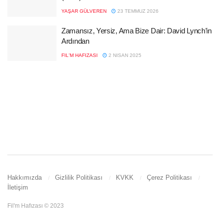
YAŞAR GÜLVEREN
23 TEMMUZ 2026
Zamansız, Yersiz, Ama Bize Dair: David Lynch’in
Ardından
FIL'M HAFIZASI
2 NISAN 2025
Hakkımızda
Gizlilik Politikası
KVKK
Çerez Politikası
İletişim
Fil'm Hafızası © 2023