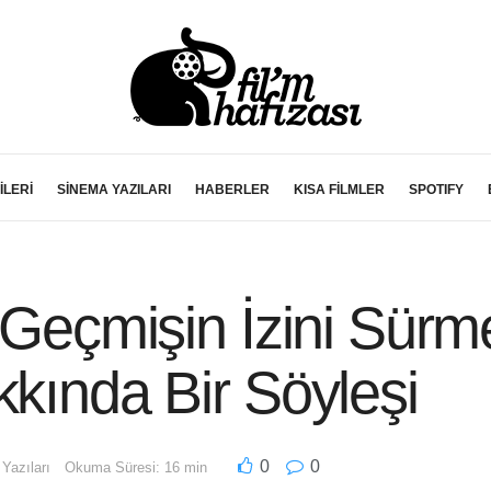
İLERİ
SİNEMA YAZILARI
HABERLER
KISA FİLMLER
SPOTIFY
e Geçmişin İzini Sür
kkında Bir Söyleşi
0
0
Yazıları
Okuma Süresi: 16 min