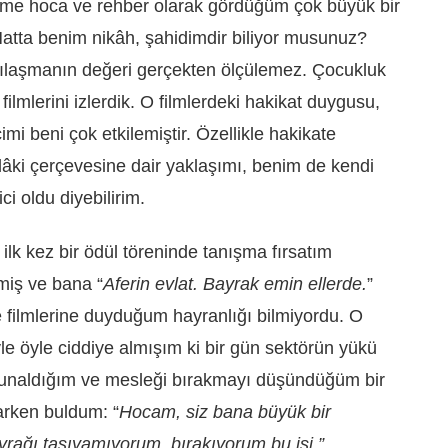
me hoca ve rehber olarak gördüğüm çok büyük bir
atta benim nikâh, şahidimdir biliyor musunuz?
şılaşmanın değeri gerçekten ölçülemez. Çocukluk
filmlerini izlerdik. O filmlerdeki hakikat duygusu,
mi beni çok etkilemiştir. Özellikle hakikate
âki çerçevesine dair yaklaşımı, benim de kendi
i oldu diyebilirim.
 ilk kez bir ödül töreninde tanışma fırsatım
lemiş ve bana
“
Aferin evlat. Bayrak emin ellerde.
”
ve filmlerine duyduğum hayranlığı bilmiyordu. O
le öyle ciddiye almışım ki bir gün sektörün yükü
bunaldığım ve mesleği bırakmayı düşündüğüm bir
arken buldum:
“
Hocam, siz bana büyük bir
rağı taşıyamıyorum, bırakıyorum bu işi.”