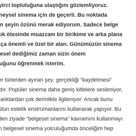
yirci topluluğuna ulaştığını gözlemliyoruz.
eysel sinema için de geçerli. Bu noktada
ıran şeyin özünü merak ediyorum. Sadece
belge
 çok ötesinde muazzam bir birikime ve arka plana
ça önemli ve özel bir alan. Günümüzün sinema
gesel dediğimiz zaman sizin önem
tuğunu öğrenmek isterim.
er türlerden ayıran şey, gerçekliği
“
kaydetmesi”
ıdır. Popüler sinema daha geniş kitlelere sesleniyor,
ıklardan çok derinlikle ilgileniyor. Ancak bunu
ün estetik enstrümanlarını kullanarak yapıyor. Bu
den ziyade “belgesel sinema” kavramını kullanmayı
m belgesel sinema yolculuğumda önceliğim hep