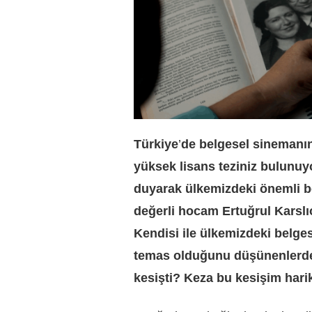
Türkiye
’
de belgesel sinemanın
yüksek lisans teziniz bulunuy
duyarak ülkemizdeki önemli be
değerli hocam Ertuğrul Karslı
Kendisi ile ülkemizdeki belge
temas olduğunu düşünenlerden 
kesişti? Keza bu kesişim hari