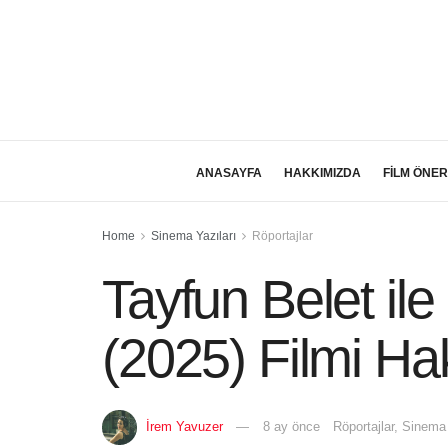
ANASAYFA
HAKKIMIZDA
FİLM ÖNER
Home
Sinema Yazıları
Röportajlar
Tayfun Belet il
(2025) Filmi Ha
İrem Yavuzer
8 ay önce
Röportajlar
,
Sinema 