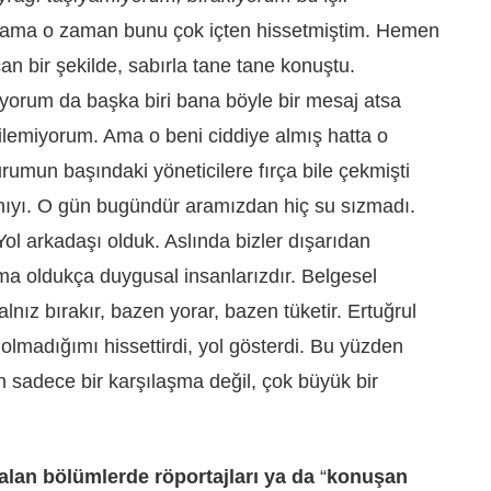
ama o zaman bunu çok içten hissetmiştim. Hemen
n bir şekilde, sabırla tane tane konuştu.
üyorum da başka biri bana böyle bir mesaj atsa
Bilemiyorum. Ama o beni ciddiye almış hatta o
mun başındaki yöneticilere fırça bile çekmişti
nıyı. O gün bugündür aramızdan hiç su sızmadı.
 Yol arkadaşı olduk. Aslında bizler dışarıdan
ama oldukça duygusal insanlarızdır. Belgesel
nız bırakır, bazen yorar, bazen tüketir. Ertuğrul
olmadığımı hissettirdi, yol gösterdi. Bu yüzden
n sadece bir karşılaşma değil, çok büyük bir
alan bölümlerde röportajları ya da
“
konuşan