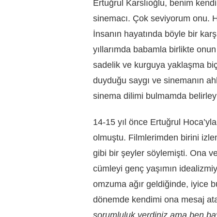
Ertuğrul Karslıoğlu
,
benim kendi
sinemacı. Çok seviyorum onu. H
İnsanın hayatında böyle bir kar
yıllarımda babamla birlikte onun 
sadelik ve kurguya yaklaşma biçi
duyduğu saygı ve sinemanın ahl
sinema dilimi bulmamda belirleyic
14-15 yıl önce Ertuğrul Hoca
’
yla
olmuştu. Filmlerimden birini iz
gibi bir şeyler söylemişti. Ona 
cümleyi genç yaşımın idealizmiy
omzuma ağır geldiğinde, iyice 
dönemde kendimi ona mesaj at
sorumluluk verdiniz ama ben bay