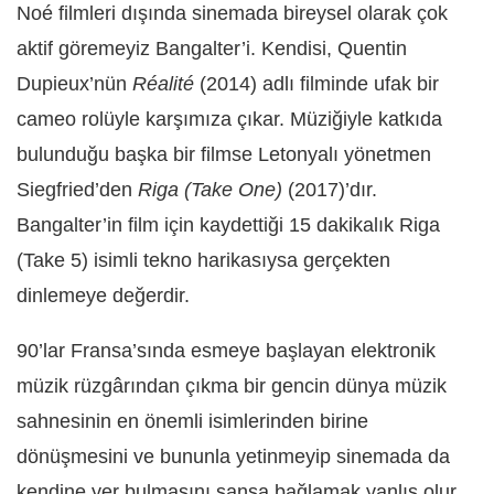
Noé filmleri dışında sinemada bireysel olarak çok
aktif göremeyiz Bangalter’i. Kendisi, Quentin
Dupieux’nün
Réalité
(2014) adlı filminde ufak bir
cameo rolüyle karşımıza çıkar. Müziğiyle katkıda
bulunduğu başka bir filmse Letonyalı yönetmen
Siegfried’den
Riga (Take One)
(2017)’dır.
Bangalter’in film için kaydettiği 15 dakikalık Riga
(Take 5) isimli tekno harikasıysa gerçekten
dinlemeye değerdir.
90’lar Fransa’sında esmeye başlayan elektronik
müzik rüzgârından çıkma bir gencin dünya müzik
sahnesinin en önemli isimlerinden birine
dönüşmesini ve bununla yetinmeyip sinemada da
kendine yer bulmasını şansa bağlamak yanlış olur.