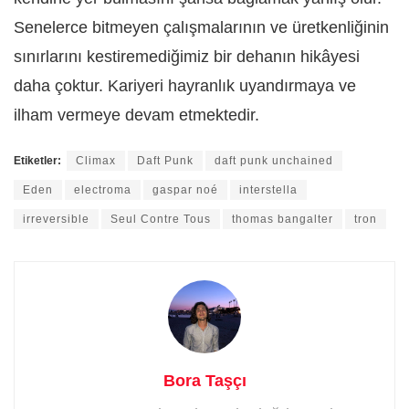
Senelerce bitmeyen çalışmalarının ve üretkenliğinin
sınırlarını kestiremediğimiz bir dehanın hikâyesi
daha çoktur. Kariyeri hayranlık uyandırmaya ve
ilham vermeye devam etmektedir.
Etiketler:
Climax
Daft Punk
daft punk unchained
Eden
electroma
gaspar noé
interstella
irreversible
Seul Contre Tous
thomas bangalter
tron
Bora Taşçı