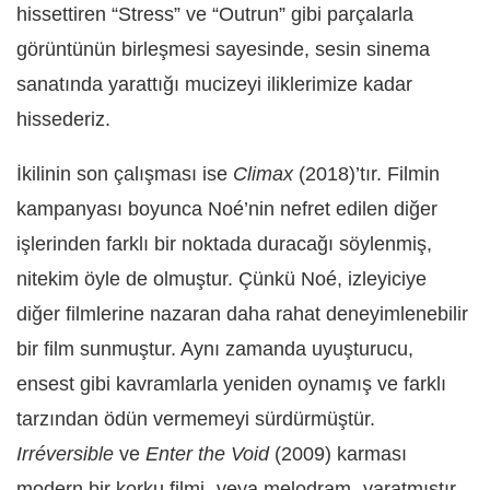
hissettiren “Stress” ve “Outrun” gibi parçalarla
görüntünün birleşmesi sayesinde, sesin sinema
sanatında yarattığı mucizeyi iliklerimize kadar
hissederiz.
İkilinin son çalışması ise
Climax
(2018)’tır. Filmin
kampanyası boyunca Noé’nin nefret edilen diğer
işlerinden farklı bir noktada duracağı söylenmiş,
nitekim öyle de olmuştur. Çünkü Noé, izleyiciye
diğer filmlerine nazaran daha rahat deneyimlenebilir
bir film sunmuştur. Aynı zamanda uyuşturucu,
ensest gibi kavramlarla yeniden oynamış ve farklı
tarzından ödün vermemeyi sürdürmüştür.
Irréversible
ve
Enter the Void
(2009) karması
modern bir korku filmi -veya melodram- yaratmıştır.