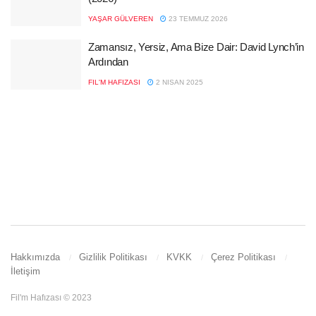
YAŞAR GÜLVEREN
23 TEMMUZ 2026
Zamansız, Yersiz, Ama Bize Dair: David Lynch’in
Ardından
FIL'M HAFIZASI
2 NISAN 2025
Hakkımızda
Gizlilik Politikası
KVKK
Çerez Politikası
İletişim
Fil'm Hafızası © 2023