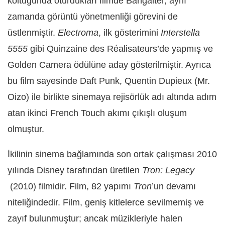
koltuğunda oturdukları filmde Bangalter, aynı
zamanda görüntü yönetmenliği görevini de
üstlenmiştir.
Electroma
, ilk gösterimini
Interstella
5555
gibi Quinzaine des Réalisateurs’de yapmış ve
Golden Camera ödülüne aday gösterilmiştir. Ayrıca
bu film sayesinde Daft Punk, Quentin Dupieux (Mr.
Oizo) ile birlikte sinemaya rejisörlük adı altında adım
atan ikinci French Touch akımı çıkışlı oluşum
olmuştur.
İkilinin sinema bağlamında son ortak çalışması 2010
yılında Disney tarafından üretilen
Tron: Legacy
(2010) filmidir. Film, 82 yapımı
Tron
’un devamı
niteliğindedir. Film, geniş kitlelerce sevilmemiş ve
zayıf bulunmuştur; ancak müzikleriyle halen