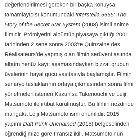
değerlendirilmesi gereken bir başka konuysa
tamamlayıcısı konumundaki
Interstella 5555: The
5tory of the 5ecret 5tar 5ystem
(2003) isimli anime
filmidir. Prömiyerini albümün piyasaya çıktığı 2001
tarihinden 2 sene sonra 2003’te Quinzaine des
Réalisateurs’de yapmış olan filmin serüveni aslında
albüm henüz kayıt aşamasındayken bizzat grubun
üyelerinin hayal gücü vasıtasıyla başlamıştır. Filmin
senaryo taslaklarının ortaya çıkmasından sonra filmi
yönetmeleri istenen Kazuhisa Takenouchi ve Leiji
Matsumoto ile irtibat kurulmuştur. Bu filmin nezdinde
mangaka Leiji Matsumoto ismi önemlidir. 2015
yapımı
Daft Punk Unchained
(2015) belgeselinden
öğrendiğimize göre Fransız ikili, Matsumoto’nun