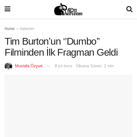
Home
Haberler
Tim Burton’un ‘’Dumbo’’
Filminden İlk Fragman Geldi
Mustafa Özyurt
8 yıl önce
Okuma Süresi: 2 min