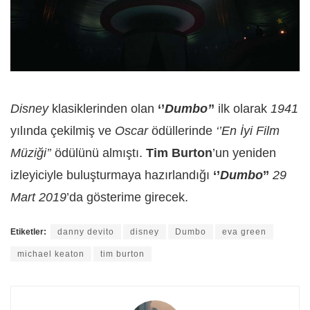
Disney
klasiklerinden olan
‘’
Dumbo’
’
ilk olarak
1941
yılında çekilmiş ve
Oscar
ödüllerinde
‘’En İyi Film
Müziği’’
ödülünü almıştı.
Tim Burton
’un yeniden
izleyiciyle buluşturmaya hazırlandığı
‘’
Dumbo
’’
29
Mart 2019
’da gösterime girecek.
Etiketler:
danny devito
disney
Dumbo
eva green
michael keaton
tim burton