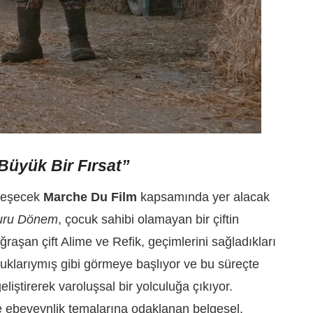
Büyük Bir Fırsat”
kleşecek
Marche Du Film
kapsamında yer alacak
uru Dönem
, çocuk sahibi olamayan bir çiftin
uğraşan çift Alime ve Refik, geçimlerini sağladıkları
ocuklarıymış gibi görmeye başlıyor ve bu süreçte
eliştirerek varoluşsal bir yolculuğa çıkıyor.
e ebeveynlik temalarına odaklanan belgesel,