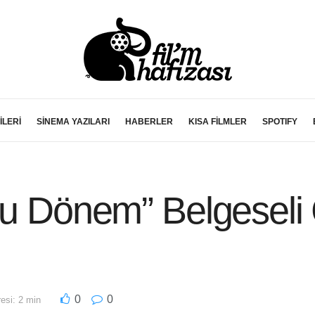
İLERİ
SİNEMA YAZILARI
HABERLER
KISA FİLMLER
SPOTIFY
uru Dönem” Belgeseli
0
0
si: 2 min