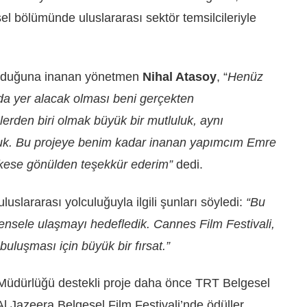
el bölümünde uluslararası sektör temsilcileriyle
 olduğuna inanan yönetmen
Nihal Atasoy
, “
Henüz
a yer alacak olması beni gerçekten
lerden biri olmak büyük bir mutluluk, aynı
uk. Bu projeye benim kadar inanan yapımcım Emre
erkese gönülden teşekkür ederim”
dedi.
uluslararası yolculuğuyla ilgili şunları söyledi:
“Bu
rensele ulaşmayı hedefledik. Cannes Film Festivali,
e buluşması için büyük bir fırsat.”
Müdürlüğü destekli proje daha önce TRT Belgesel
 Jazeera Belgesel Film Festivali’nde ödüller