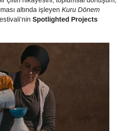
r çiftin hikâyesini; toplumsal dönüşüm,
eması altında işleyen
Kuru Dönem
stivali’nin
Spotlighted Projects