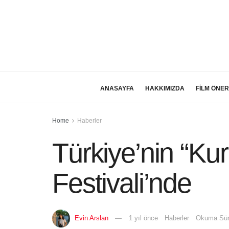
ANASAYFA
HAKKIMIZDA
FİLM ÖNER
Home
Haberler
Türkiye’nin “K
Festivali’nde
Evin Arslan
1 yıl önce
Haberler
Okuma Süre