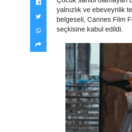
Çocuk sahibi olamayan bi
yalnızlık ve ebeveynlik t
belgeseli, Cannes Film Fe
seçkisine kabul edildi.