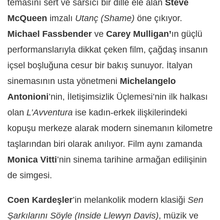
temasını sert ve sarsıcı bir dille ele alan
Steve
McQueen
imzalı
Utanç (Shame)
öne çıkıyor.
Michael Fassbender
ve
Carey Mulligan’
ın güçlü
performanslarıyla dikkat çeken film, çağdaş insanın
içsel boşluğuna cesur bir bakış sunuyor. İtalyan
sinemasının usta yönetmeni
Michelangelo
Antonioni
’nin, İletişimsizlik Üçlemesi’nin ilk halkası
olan
L’Avventura
ise kadın-erkek ilişkilerindeki
kopuşu merkeze alarak modern sinemanın kilometre
taşlarından biri olarak anılıyor. Film aynı zamanda
Monica Vitti
’nin sinema tarihine armağan edilişinin
de simgesi.
Coen Kardeşler
’in melankolik modern klasiği
Sen
Şarkılarını Söyle (Inside Llewyn Davis)
, müzik ve