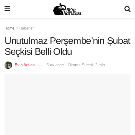
Home
Haberler
Unutulmaz Perşembe’nin Şubat
Seçkisi Belli Oldu
Evin Arslan
6 ay önce
Okuma Süresi: 2 min