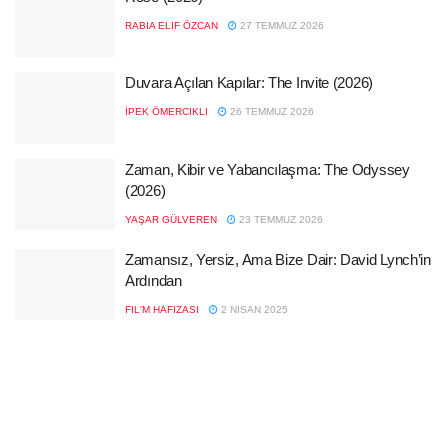
RABIA ELIF ÖZCAN
27 TEMMUZ 2026
Duvara Açılan Kapılar: The Invite (2026)
İPEK ÖMERCIKLI
26 TEMMUZ 2026
Zaman, Kibir ve Yabancılaşma: The Odyssey
(2026)
YAŞAR GÜLVEREN
23 TEMMUZ 2026
Zamansız, Yersiz, Ama Bize Dair: David Lynch’in
Ardından
FIL'M HAFIZASI
2 NISAN 2025