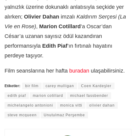
yalnızlık üzerine dokunaklı anlatısıyla seçkide yer
alırken;
Olivier Dahan
imzalı
Kaldırım Serçesi (La
Vie en Rose)
,
Marion Cotillard
’a Oscar’dan
César’a uzanan sayısız ödül kazandıran
performansıyla
Edith Piaf
’ın fırtınalı hayatını
perdeye taşıyor.
Film seanslarına her hafta
buradan
ulaşabilirsiniz.
Etiketler:
bir film
carey mulligan
Coen Kardeşler
edith piaf
marion cotillard
michael fassbender
michelangelo antonioni
monica vitti
olivier dahan
steve mcqueen
Unutulmaz Perşembe