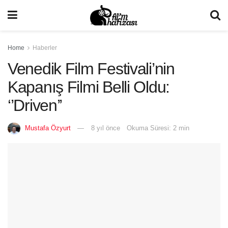
Home
Haberler
Venedik Film Festivali’nin
Kapanış Filmi Belli Oldu:
‘’Driven’’
Mustafa Özyurt
8 yıl önce
Okuma Süresi: 2 min