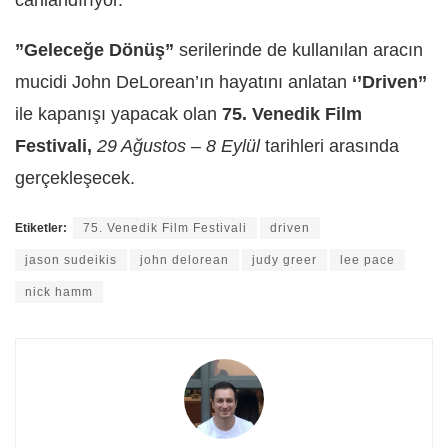
canlandırıyor.
”Geleceğe Dönüş”
serilerinde de kullanılan aracın
mucidi John DeLorean’ın hayatını anlatan
‘’Driven’’
ile kapanışı yapacak olan
75. Venedik Film
Festivali,
29 Ağustos
–
8 Eylül
tarihleri arasında
gerçekleşecek.
Etiketler:
75. Venedik Film Festivali
driven
jason sudeikis
john delorean
judy greer
lee pace
nick hamm