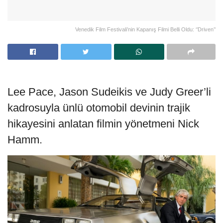
Venedik Film Festivali’nin Kapanış Filmi Belli Oldu: ‘’Driven’’
Lee Pace, Jason Sudeikis ve Judy Greer’li
kadrosuyla ünlü otomobil devinin trajik
hikayesini anlatan filmin yönetmeni Nick
Hamm.