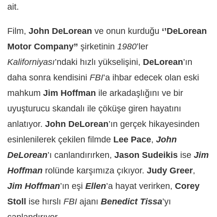
ait.
Film,
John DeLorean
ve onun kurduğu
‘’DeLorean
Motor Company’’
şirketinin
1980
’ler
Kaliforniyası
’ndaki hızlı yükselişini,
DeLorean
’ın
daha sonra kendisini
FBI
’a ihbar edecek olan eski
mahkum
Jim Hoffman
ile arkadaşlığını ve bir
uyuşturucu skandalı ile çöküşe giren hayatını
anlatıyor.
John DeLorean
’ın gerçek hikayesinden
esinlenilerek çekilen filmde
Lee Pace
,
John
DeLorean
’ı canlandırırken,
Jason Sudeikis
ise
Jim
Hoffman
rolünde karşımıza çıkıyor.
Judy Greer
,
Jim Hoffman
’ın eşi
Ellen
’a hayat verirken,
Corey
Stoll
ise hırslı
FBI
ajanı
Benedict Tissa
’yı