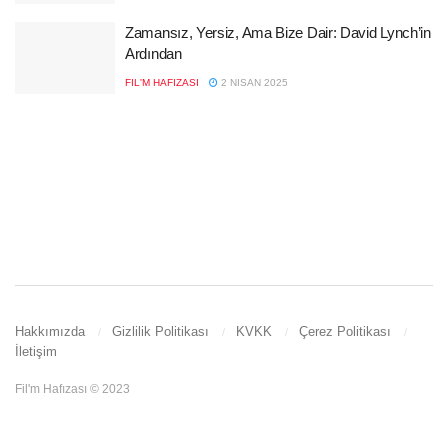
Zamansız, Yersiz, Ama Bize Dair: David Lynch’in
Ardından
FIL'M HAFIZASI
2 NISAN 2025
Hakkımızda
Gizlilik Politikası
KVKK
Çerez Politikası
İletişim
Fil'm Hafızası © 2023