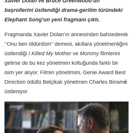
Xavier Dolan ve Bruce Greenwood’un
başrollerini üstlendiği drama-gerilim türündeki
Elephant Song’un yeni fragmanı çıktı.
Fragmanda Xavier Dolan’ın annesinden bahsederek
‘’Onu ben öldürdüm’’ demesi, akıllara yönetmenliğini
üstlendiği
I Killed My Mother
ve
Mommy
filmlerini
getirse de bu kez yönetmen koltuğunda farklı bir
isim yer alıyor. Filmin yönetimini, Genie Award Best
Direction ödüllü Belçikalı yönetmen Charles
Binam
é
üstleniyor.