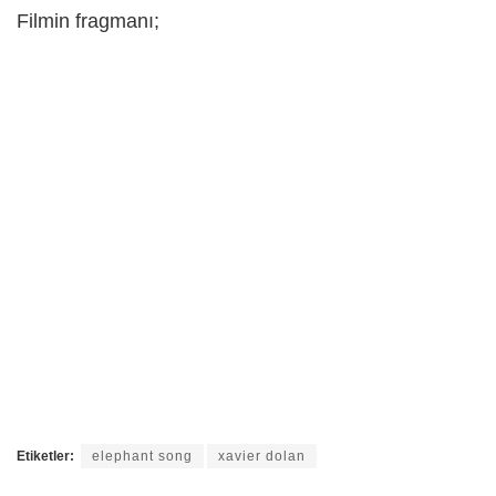
Filmin fragmanı;
Etiketler:
elephant song
xavier dolan