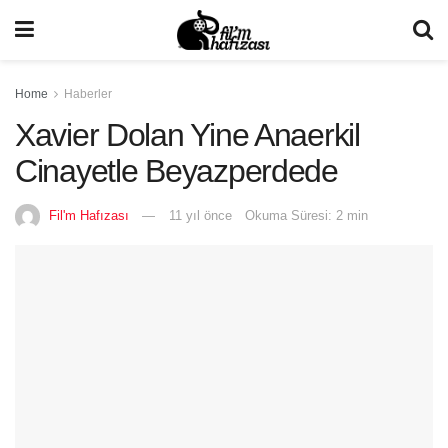
Home
Haberler
Xavier Dolan Yine Anaerkil
Cinayetle Beyazperdede
Fil'm Hafızası
11 yıl önce
Okuma Süresi: 2 min