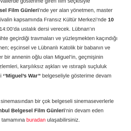
ivallerde gösterime giren film seçkisiyle
sel Film Günleri
’nde yer alan yönetmen, master
estivalin kapsamında Fransız Kültür Merkezi’nde
10
4:00’da ustalık dersi verecek. Lübnan’ın
rihte geçirdiği travmaları ve yüzleşmekten kaçındığı
en; eşcinsel ve Lübnanlı Katolik bir babanın ve
ter bir annenin oğlu olan Miguel’in, geçmişinin
lemleri, karşılıksız aşkları ve ıstıraplı suçluluk
i
‘’Miguel’s War’’
belgeseliyle gösterime devam
 sinemasından bir çok belgeseli sinemaseverlerle
nbul Belgesel Film Günleri
’nin devam eden
in tamamına
buradan
ulaşabilirsiniz.