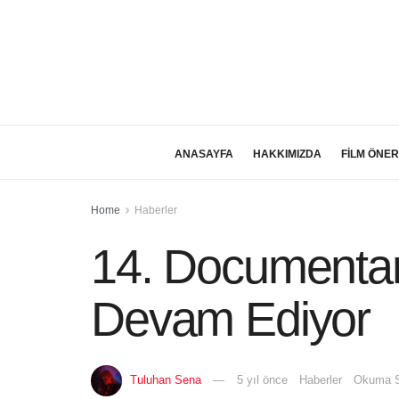
ANASAYFA
HAKKIMIZDA
FİLM ÖNER
Home
Haberler
14. Documentari
Devam Ediyor
Tuluhan Sena
5 yıl önce
Haberler
Okuma S