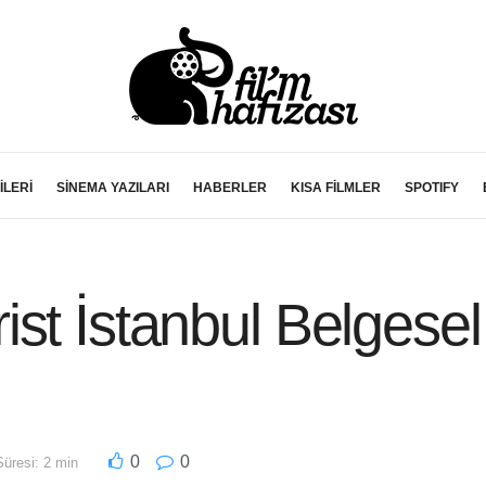
İLERİ
SİNEMA YAZILARI
HABERLER
KISA FİLMLER
SPOTIFY
st İstanbul Belgesel
0
0
üresi: 2 min