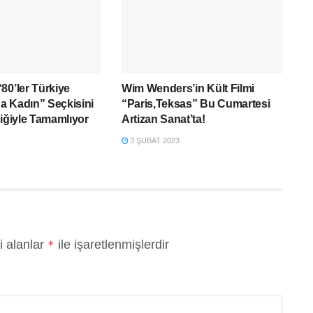
80’ler Türkiye
Wim Wenders’in Kült Filmi
a Kadın” Seçkisini
“Paris,Teksas” Bu Cumartesi
liğiyle Tamamlıyor
Artizan Sanat’ta!
3 ŞUBAT 2023
i alanlar
ile işaretlenmişlerdir
*