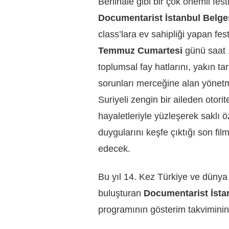
Berlinale gibi bir çok önemli fest
Documentarist İstanbul Belge
class’lara ev sahipliği yapan f
Temmuz Cumartesi
günü saat 1
toplumsal fay hatlarını, yakın ta
sorunları merceğine alan yönetm
Suriyeli zengin bir aileden otori
hayaletleriyle yüzleşerek saklı öz
duygularını keşfe çıktığı son film
edecek.
Bu yıl 14. Kez Türkiye ve dünya
buluşturan
Documentarist İsta
programının gösterim takvimin