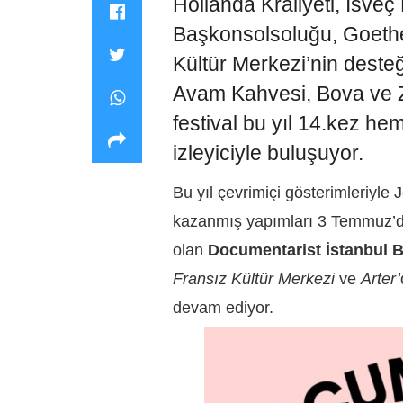
Hollanda Kraliyeti, İsveç
Başkonsolsoluğu, Goethe 
Kültür Merkezi’nin desteğ
Avam Kahvesi, Bova ve Ze
festival bu yıl 14.kez he
izleyiciyle buluşuyor.
Bu yıl çevrimiçi gösterimleriyl
kazanmış yapımları 3 Temmuz’da
olan
Documentarist İstanbul B
Fransız Kültür Merkezi
ve
Arter’
devam ediyor.