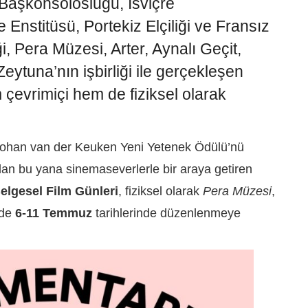
 Başkonsolosluğu, İsviçre
Enstitüsü, Portekiz Elçiliği ve Fransız
i, Pera Müzesi, Arter, Aynalı Geçit,
ytuna’nın işbirliği ile gerçekleşen
m çevrimiçi hem de fiziksel olarak
e Johan van der Keuken Yeni Yetenek Ödülü’nü
n bu yana sinemaseverlerle bir araya getiren
elgesel Film Günleri
, fiziksel olarak
Pera Müzesi
,
de
6-11 Temmuz
tarihlerinde düzenlenmeye