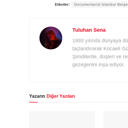
Etiketler:
Documentarist İstanbul Belge
Tuluhan Sena
1993 yılında dünyaya düş
taçlandırarak Kocaeli Gü
Şimdilerde, düşleri ve r
gezegenini inşa ediyor.
Yazarın
Diğer Yazıları