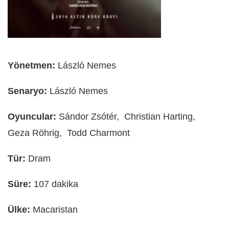
Yönetmen:
László Nemes
Senaryo:
László Nemes
Oyuncular:
Sándor Zsótér, Christian Harting,
Geza Röhrig, Todd Charmont
Tür:
Dram
Süre:
107 dakika
Ülke:
Macaristan