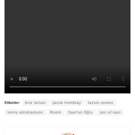
Etiketler:
brie larson
jacob tremblay
lazslo nemes
lenny abrahamson
Room
Saul'un Oğlu
son of saul