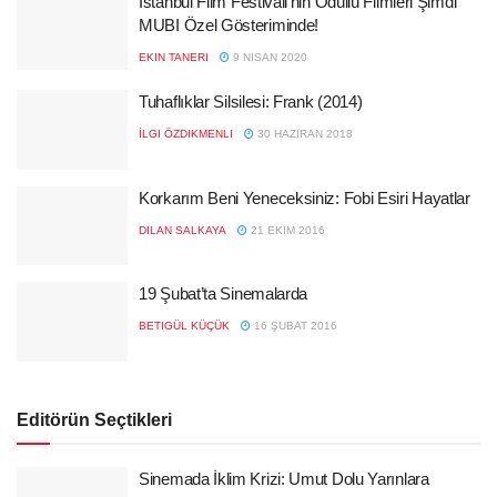
İstanbul Film Festivali’nin Ödüllü Filmleri Şimdi
MUBI Özel Gösteriminde!
EKIN TANERI
9 NISAN 2020
Tuhaflıklar Silsilesi: Frank (2014)
İLGI ÖZDIKMENLI
30 HAZIRAN 2018
Korkarım Beni Yeneceksiniz: Fobi Esiri Hayatlar
DILAN SALKAYA
21 EKIM 2016
19 Şubat’ta Sinemalarda
BETIGÜL KÜÇÜK
16 ŞUBAT 2016
Editörün Seçtikleri
Sinemada İklim Krizi: Umut Dolu Yarınlara