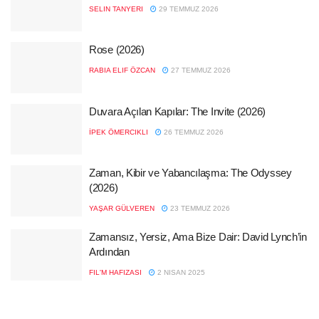
SELIN TANYERI
29 TEMMUZ 2026
Rose (2026)
RABIA ELIF ÖZCAN
27 TEMMUZ 2026
Duvara Açılan Kapılar: The Invite (2026)
İPEK ÖMERCIKLI
26 TEMMUZ 2026
Zaman, Kibir ve Yabancılaşma: The Odyssey
(2026)
YAŞAR GÜLVEREN
23 TEMMUZ 2026
Zamansız, Yersiz, Ama Bize Dair: David Lynch’in
Ardından
FIL'M HAFIZASI
2 NISAN 2025