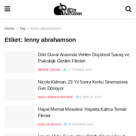
Home
Tag
lenny abrahamson
Etiket:
lenny abrahamson
Dört Duvar Arasında Verilen Düşünsel Savaş ve
Psikolojik Gerilim Filmleri
MERVE ÇOLAK
17 TEMMUZ 2025
Nicole Kidman, 23 Yıl Sonra Korku Sinemasına
Geri Dönüyor
NAZLI ESEN ALBAYRAK
1 ARALIK 2024
Hayat Memat Meselesi: Hayatta Kalma Temalı
Filmler
EZGI ULUKOCA
26 HAZIRAN 2024