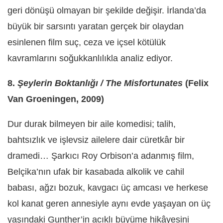
geri dönüşü olmayan bir şekilde değişir. İrlanda’da
büyük bir sarsıntı yaratan gerçek bir olaydan
esinlenen film suç, ceza ve içsel kötülük
kavramlarını soğukkanlılıkla analiz ediyor.
8.
Şeylerin Boktanlığı / The Misfortunates
(Felix
Van Groeningen, 2009)
Dur durak bilmeyen bir aile komedisi; talih,
bahtsızlık ve işlevsiz ailelere dair cüretkâr bir
dramedi… Şarkıcı Roy Orbison’a adanmış film,
Belçika’nın ufak bir kasabada alkolik ve cahil
babası, ağzı bozuk, kavgacı üç amcası ve herkese
kol kanat geren annesiyle aynı evde yaşayan on üç
yaşındaki Gunther’in acıklı büyüme hikâyesini