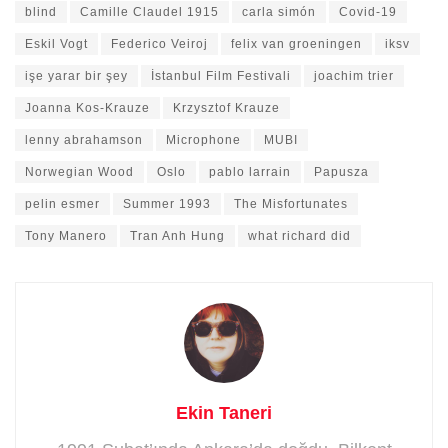
blind
Camille Claudel 1915
carla simón
Covid-19
Eskil Vogt
Federico Veiroj
felix van groeningen
iksv
işe yarar bir şey
İstanbul Film Festivali
joachim trier
Joanna Kos-Krauze
Krzysztof Krauze
lenny abrahamson
Microphone
MUBI
Norwegian Wood
Oslo
pablo larrain
Papusza
pelin esmer
Summer 1993
The Misfortunates
Tony Manero
Tran Anh Hung
what richard did
Ekin Taneri