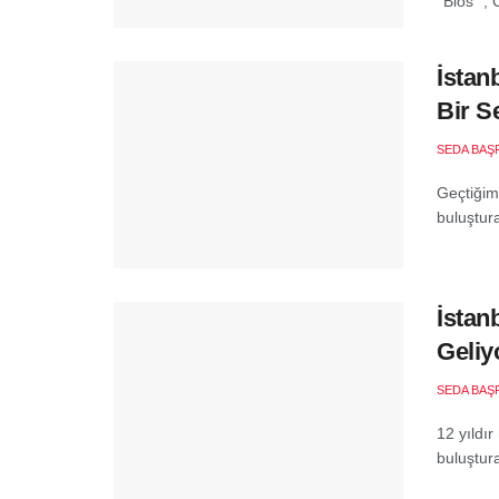
‘’Bios’’ 
İstan
Bir S
SEDA BAŞ
Geçtiğimi
buluştura
İstan
Geliy
SEDA BAŞ
12 yıldır
buluştura