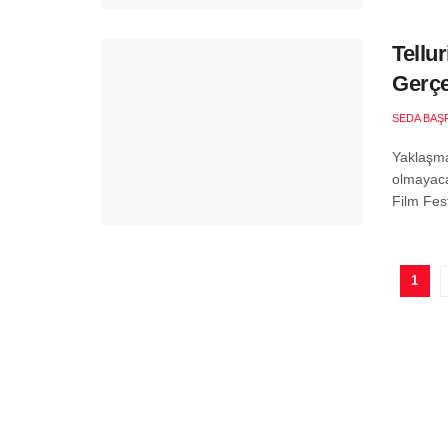
Tellur
Gerç
SEDA BAŞ
Yaklaşma
olmayaca
Film Fest
1