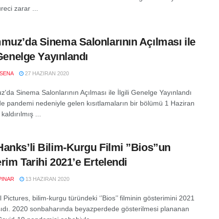
eci zarar ...
muz’da Sinema Salonlarının Açılması ile
i Genelge Yayınlandı
SENA
27 HAZIRAN 2020
'da Sinema Salonlarının Açılması ile İlgili Genelge Yayınlandı
de pandemi nedeniyle gelen kısıtlamaların bir bölümü 1 Haziran
kaldırılmış ...
anks’li Bilim-Kurgu Filmi ”Bios”un
rim Tarihi 2021’e Ertelendi
PINAR
13 HAZIRAN 2020
 Pictures, bilim-kurgu türündeki ‘’Bios’’ filminin gösterimini 2021
aşıdı. 2020 sonbaharında beyazperdede gösterilmesi plananan