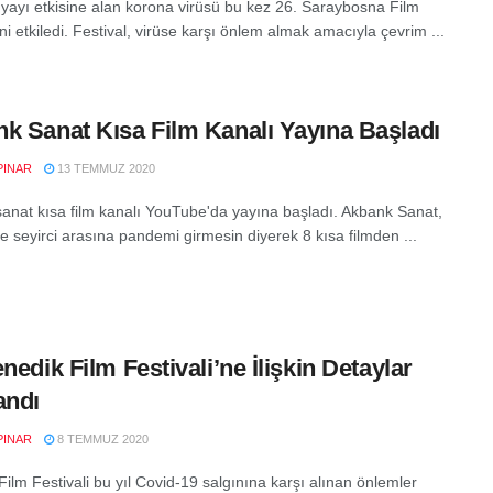
ayı etkisine alan korona virüsü bu kez 26. Saraybosna Film
'ni etkiledi. Festival, virüse karşı önlem almak amacıyla çevrim ...
k Sanat Kısa Film Kanalı Yayına Başladı
PINAR
13 TEMMUZ 2020
anat kısa film kanalı YouTube'da yayına başladı. Akbank Sanat,
e seyirci arasına pandemi girmesin diyerek 8 kısa filmden ...
enedik Film Festivali’ne İlişkin Detaylar
andı
PINAR
8 TEMMUZ 2020
ilm Festivali bu yıl Covid-19 salgınına karşı alınan önlemler