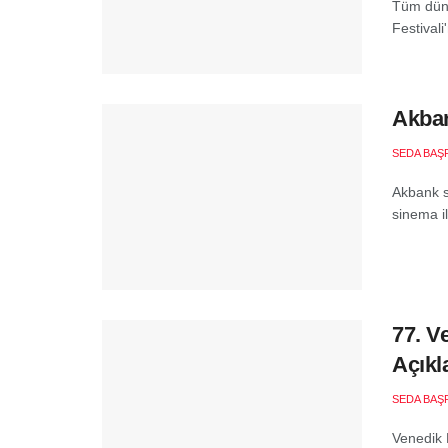
Tüm düny
Festivali
Akban
SEDA BAŞ
Akbank s
sinema il
77. V
Açıkl
SEDA BAŞ
Venedik F