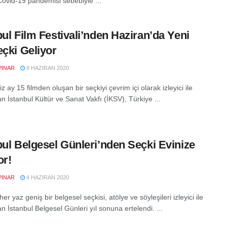
, Covid-19 pandemisi sebebiyle ...
bul Film Festivali’nden Haziran’da Yeni
eçki Geliyor
PINAR
8 HAZIRAN 2020
z ay 15 filmden oluşan bir seçkiyi çevrim içi olarak izleyici ile
n İstanbul Kültür ve Sanat Vakfı (İKSV), Türkiye ...
bul Belgesel Günleri’nden Seçki Evinize
or!
PINAR
4 HAZIRAN 2020
 her yaz geniş bir belgesel seçkisi, atölye ve söyleşileri izleyici ile
n İstanbul Belgesel Günleri yıl sonuna ertelendi. ...