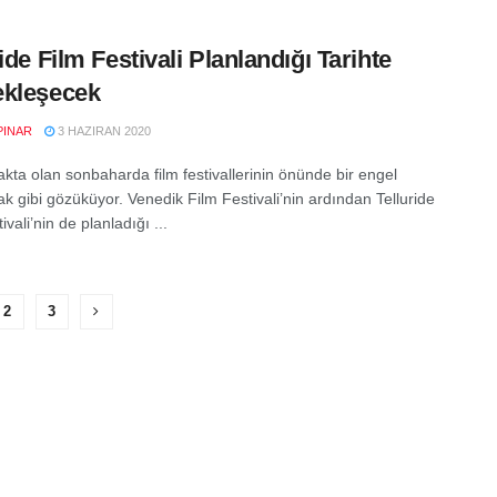
ide Film Festivali Planlandığı Tarihte
ekleşecek
PINAR
3 HAZIRAN 2020
kta olan sonbaharda film festivallerinin önünde bir engel
k gibi gözüküyor. Venedik Film Festivali’nin ardından Telluride
ivali’nin de planladığı ...
2
3