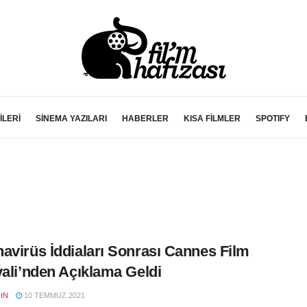
İLERİ
SİNEMA YAZILARI
HABERLER
KISA FİLMLER
SPOTIFY
avirüs İddiaları Sonrası Cannes Film
vali’nden Açıklama Geldi
IN
10 TEMMUZ 2021