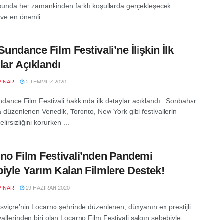
sunda her zamankinden farklı koşullarda gerçekleşecek.
 ve en önemli ...
Sundance Film Festivali’ne İlişkin İlk
lar Açıklandı
PINAR
2 TEMMUZ 2020
dance Film Festivali hakkında ilk detaylar açıklandı. Sonbahar
a düzenlenen Venedik, Toronto, New York gibi festivallerin
elirsizliğini korurken ...
no Film Festivali’nden Pandemi
iyle Yarım Kalan Filmlere Destek!
PINAR
29 HAZIRAN 2020
İsviçre’nin Locarno şehrinde düzenlenen, dünyanın en prestijli
ivallerinden biri olan Locarno Film Festivali salgın sebebiyle