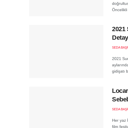
doğrultu
Öncelikli
2021 
Detay
SEDA BAŞ
2021 Sun
aylarınd
gidişatı b
Locar
Sebeb
SEDA BAŞ
Her yaz 
film fest