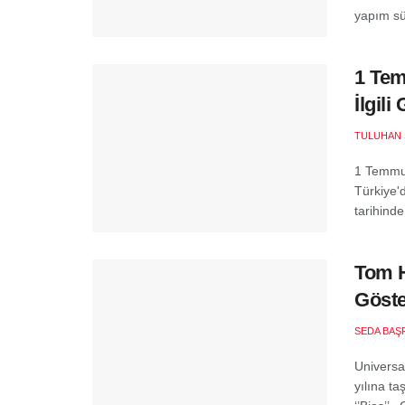
yapım sür
1 Tem
İlgil
TULUHAN 
1 Temmuz
Türkiye'
tarihinde 
Tom H
Göste
SEDA BAŞ
Universal
yılına t