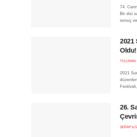
74. Cann
Bir dizi 
sonuç ve
2021 
Oldu!
TULUHAN 
2021 Sun
düzenlen
Festivali,
26. S
Çevri
SERAP ILG